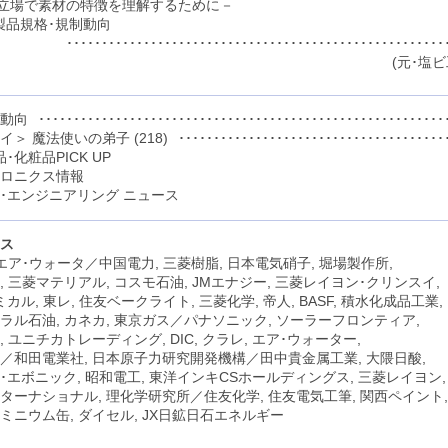
立場で素材の特徴を理解するために－
C製品規格･規制動向
･･････････････････････････････････････････････････
(元･塩
格動向
･･･････････････････････････････････････････････････････････
イ＞ 魔法使いの弟子 (218)
････････････････････････････････････････････
･化粧品PICK UP
ロニクス情報
･エンジニアリング ニュース
ス
 エア･ウォータ／中国電力, 三菱樹脂, 日本電気硝子, 堀場製作所,
, 三菱マテリアル, コスモ石油, JMエナジー, 三菱レイヨン･クリンスイ,
カル, 東レ, 住友ベークライト, 三菱化学, 帝人, BASF, 積水化成品工業,
ラル石油, カネカ, 東京ガス／パナソニック, ソーラーフロンティア,
 ユニチカトレーディング, DIC, クラレ, エア･ウォーター,
／和田電業社, 日本原子力研究開発機構／田中貴金属工業, 大隈日酸,
･エボニック, 昭和電工, 東洋インキCSホールディングス, 三菱レイヨン,
ターナショナル, 理化学研究所／住友化学, 住友電気工筆, 関西ペイント,
ミニウム缶, ダイセル, JX日鉱日石エネルギー