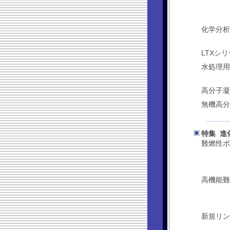
･
化学分
･
LTXシ
･････
水処理
･･･
高分子
･
無機高分
･････
特集 進
難燃性ポ
･･･
高機能難
･･･
･･･
新規リン