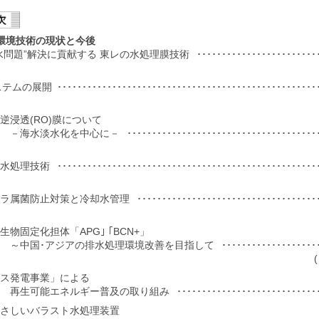
環境技術の現状と今後
水問題”解決に貢献する 東レの水処理膜技術
･･･････････････････････････････････････････････････････････
ステムの展開
････････････････････････････････････････････････････････････
逆浸透(RO)膜について
･･･････････････････････････････････････････････････････････
－海水淡水化を中心に－
の水処理技術
･･･････････････････････････････････････････････････････････
ネラ属菌防止対策と冷却水管理
･･･････････････････････････････････････････････････････････
生物固定化担体「APG｣ ｢BCN+」
･･･････････････････････････････････････････････････････････
～中国･アジアの排水処理環境改善を目指して
ス発電事業」による
････････････････････････････････････････････････････････････
再生可能エネルギー普及の取り組み
さしいバラスト水処理装置