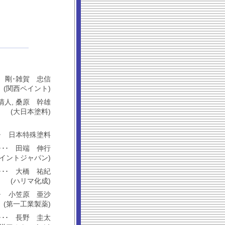
･･ 村上 剛･雑賀 忠信
(関西ペイント)
 増田 清人, 桑原 幹雄
(大日本塗料)
･･･････ 日本特殊塗料
････････ 田端 伸行
ペイントジャパン)
･･･････ 大橋 祐紀
(ハリマ化成)
･･････ 小笠原 亜沙
(第一工業製薬)
････････ 長野 圭太