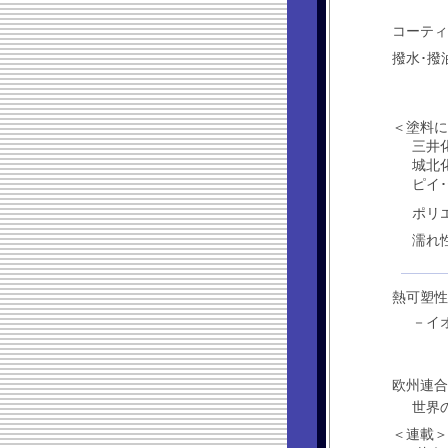
コーテ
･････
撥水･撥
＜塗料に
三井化
城北化
ピイ･
ポリ
･
濡れ
熱可塑性
－イ
欧州連合
世界
＜連載＞