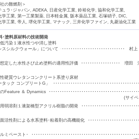
社の難燃剤＞
ュラ･ジャパン, ADEKA, 日産化学工業, 鈴裕化学, 協和化学工業,
学工業, 第一工業製薬, 日本軽金属, 阪本薬品工業, 石塚硝子, DIC,
学工業, 帝人, 堺化学工業, マナック, 三井化学ファイン, 丸菱油化工業
料･塗料原材料の技術開発
低汚染１液水性つや消し塗料
レスシルクウォール」について
････････････････････････････････････････････････････
を想定した水性さび止め塗料の適用性評価
････････････････････････････････････････････････････
性硬質ウレタンコンクリート系塗り床材
ータック コンプリートG」
･･････････････････････････････････････････････････
eature ＆ Dynamics
･･･････････････････････････････････････････････････････
(サイ
料用弱溶剤１液架橋型アクリル樹脂の開発
･････････････････････････････････
界面活性剤による水系塗料･粘着剤の高機能化
･････････････････････････････････････････
アルミペースト･
･･･････････････････････････････････････････････････････････