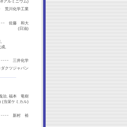
東洋アルミニウム)
･･･････ 荒川化学工業
････････ 佐藤 和大
(日油)
,
成,
･････････ 三井化学
エアープロダクツジャパン
 立上 義治, 福本 竜樹
 (当栄ケミカル)
･････････ 新村 裕