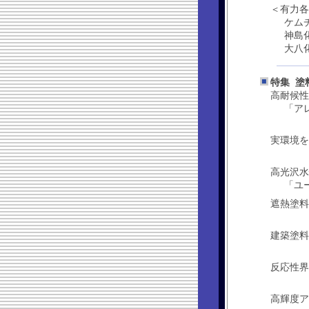
＜有力各
ケムチ
神島化
大八化
特集 塗
高耐候性
「ア
実環境
高光沢水
「ユ
遮熱塗料のF
建築塗
反応性
高輝度
･･･