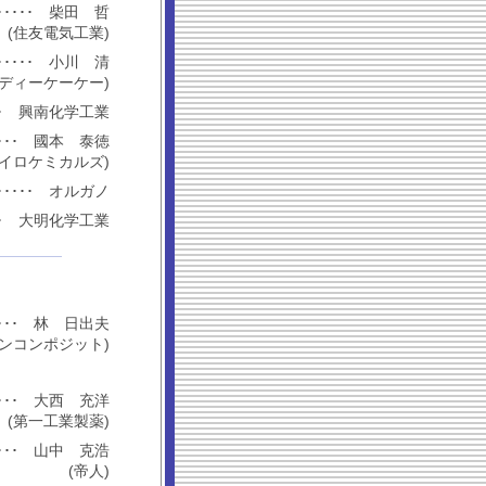
･････････ 柴田 哲
(住友電気工業)
･････････ 小川 清
亜ディーケーケー)
･･･････ 興南化学工業
････････ 國本 泰徳
イロケミカルズ)
･････････ オルガノ
･･･････ 大明化学工業
････････ 林 日出夫
ンコンポジット)
････････ 大西 充洋
(第一工業製薬)
････････ 山中 克浩
(帝人)