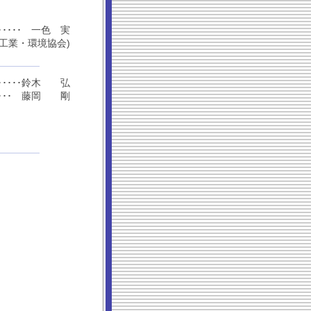
･････････ 一色 実
ビ工業・環境協会)
･･････････鈴木 弘
････････ 藤岡 剛