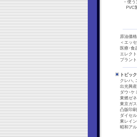
－使う
PV
原油価
････
＜エッセ
医療･食品
エレクト
プラント
トピック
クレハ,
出光興産
ダウ･ケミ
東燃ゼネ
東京ガス,
凸版印刷
ダイセル
東レイン
昭和アル