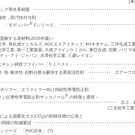
(
ィング用水系樹脂
･･････････････････････････････････････････････････････････
油性，防汚性付与剤
®
･････････････････････････････････････････････
「モディパー
Fシリーズ」
貢献する原材料(2015年版)＞
学, 旭化成ケミカルズ, AGCエスアイテック, KHネオケム, 三洋化成工業
学工業, 第一工業製薬, 大成ファインケミカル, 東亞合成, 伯東, ハリマ化
ティ･アイ･ジャパン, 水澤化学工業, 三菱レイヨン
エチレン綿状ファイバー「ケミベスト」
････････････････････････････････････････････････････････････
性･泡･耐水性･顔料分散を解決する界面活性剤
･････････････････････････････････････ 
ポリマー，エラストマー向け持続性帯電防止剤
®
オン伝導性帯電防止剤サンコノール
の特徴と適用－
･････････････････････････････････････････････
(三光化学工業)
による温暖化ガス(CO
)の削除目標の公表と
2
の同様の削減要請
･･･････････････････････････････････････････････････
シリーズ 「PVC読本」 (7)