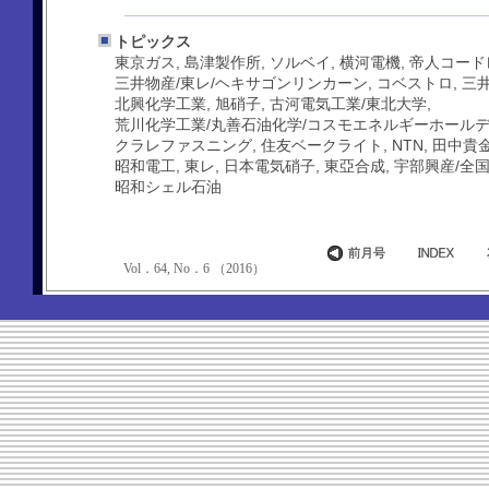
トピックス
東京ガス, 島津製作所, ソルベイ, 横河電機, 帝人コードレ,
三井物産/東レ/ヘキサゴンリンカーン, コベストロ, 三
北興化学工業, 旭硝子, 古河電気工業/東北大学,
荒川化学工業/丸善石油化学/コスモエネルギーホールディ
クラレファスニング, 住友ベークライト, NTN, 田中貴金
昭和電工, 東レ, 日本電気硝子, 東亞合成, 宇部興産/全国農
昭和シェル石油
Vol．64, No．6 （2016）