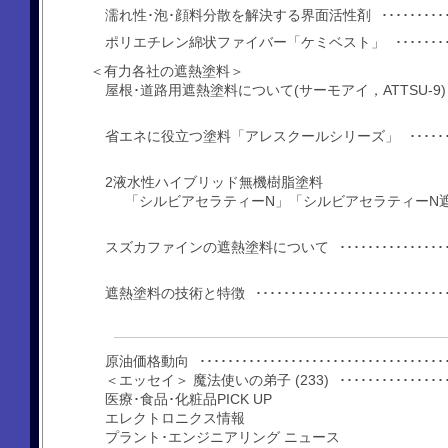
濡れ性･泡･顔料分散を解決する界面活性剤
･････････････
ポリエチレン綿状ファイバー「ケミベスト」
･･････････････････
＜有力各社の遮熱塗料＞
屋根･道路用遮熱塗料について(サーモアイ，ATTSU-9
･････
省エネに役立つ塗料「アレスクールシリーズ」
････････････
2液水性ハイブリッド無機樹脂塗料
「シルビアセラティーN」「シルビアセラティーN
スズカファインの遮熱塗料について
･･･････････････････････
遮熱塗料の技術と特徴
･････････････････････････････････
原油価格動向
･･････････････････････････････････････････
＜エッセイ＞ 魔法使いの弟子 (233)
･･･････････････････････
医療･食品･化粧品PICK UP
エレクトロニクス情報
プラント･エンジニアリング ニュース