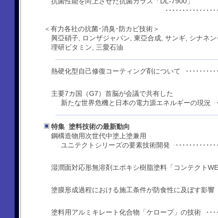
抗菌性能を向上させた抗菌ガラス「DL-7900」
･････････････
＜有力各社の抗菌･消臭･防カビ技術＞
興亞硝子, ロンザジャパン, 東亞合成, サンギ, シナネン
理研ビタミン, 三愛石油
熱硬化型自己修復コーティング剤について
････････････････
主要7カ国（G7）首脳が会議で共有した
新たな世界危機と日本の電力源エネルギーの現況
･････････
特集 塗料技術の最新動向
鋼構造物用次世代中塗上塗兼用
ユニテクトシリーズの要素技術開発
･････････････････
湿潤面対応形無溶剤エポキシ樹脂塗料「コンテクトWE
･
塗膜形成過程における施工条件が防食性に及ぼす影
････････････
塗料用アルミキレート化合物「ケロープ」の技術
･･･････････