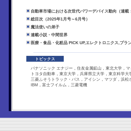
自動車市場における次世代パワーデバイス動向（連載
総目次（2025年1月号～6月号）
魔法使いの弟子
連載小説・中間世界
医療・食品・化粧品 PICK UP,エレクトロニクス,プ
トピックス
パナソニック エナジー，住友金属鉱山，東北大学，マ
トヨタ自動車，東京大学，兵庫県立大学，東京科学大
三菱ふそうトラック・バス，アイシン，マツダ，浜松
IBM，富士フイルム，三菱電機