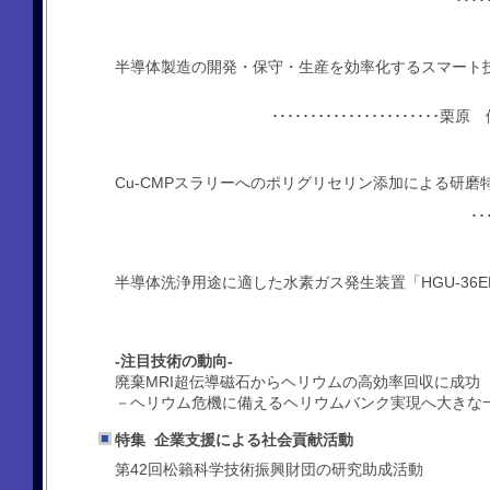
･･･
半導体製造の開発・保守・生産を効率化するスマート
･･･････････････････
Cu-CMPスラリーへのポリグリセリン添加による研磨
･
半導体洗浄用途に適した水素ガス発生装置「HGU-36E
-注目技術の動向-
廃棄MRI超伝導磁石からヘリウムの高効率回収に成功
－ヘリウム危機に備えるヘリウムバンク実現へ大きな
特集 企業支援による社会貢献活動
第42回松籟科学技術振興財団の研究助成活動