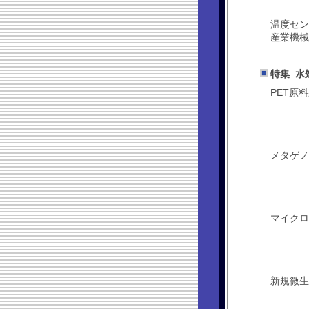
温度セン
産業機械
特集 水
PET原
メタゲノ
マイクロ
新規微生