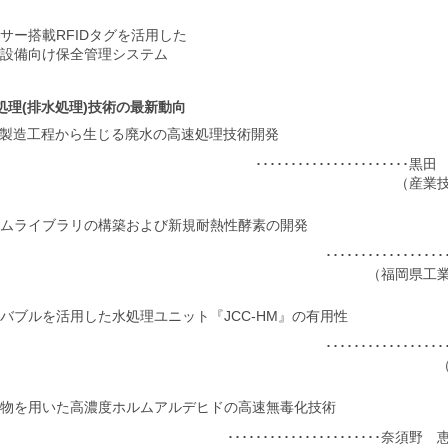
サー搭載RFIDタグを活用した
設備向け保全管理システム
処理(排水処理)技術の最新動向
料製造工程から生じる廃水の高速処理技術開発
･････････････････････
（産業
ムライブラリの構築および新規耐熱性酵素の開発
･･････････････
（福岡県工
バブルを活用した水処理ユニット『JCC-HM』の有用性
･･････････････
物を用いた高濃度ホルムアルデヒドの高速無毒化技術
･･････････････････････奈