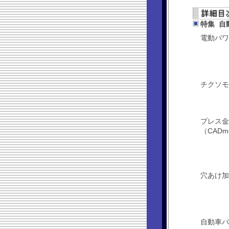
特集 自
電動パワ
チクソモ
プレス金
（CADm
穴あけ加
自動車パ