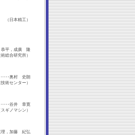
（日本精工）
･黒田 恭平，成廣 隆
技術総合研究所）
････････奥村 史朗
業技術センター）
････････谷井 章寛
（スギノマシン）
須野 恵理，加藤 紀弘