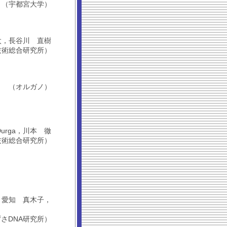
（宇都宮大学）
嶋 祐太，長谷川 直樹
技術総合研究所）
（オルガノ）
uli Durga，川本 徹
技術総合研究所）
信之，愛知 真木子，
さDNA研究所）