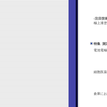
-注目技
極上漆塗
特集 測
電池電極
細胞医薬
倉庫にお