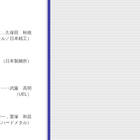
 隆之，久保田 秋穂
ール／日本精工）
（日本製鋼所）
････････武藤 高明
（UEL）
高橋 洋一，栗塚 和昌
工ハードメタル）