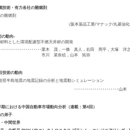
燃技術・有力各社の難燃剤
の難燃剤
（阪本薬品工業/マナック/丸菱油化
術の動向-
材料とした環境配慮型不燃天井材の開発
･････････････････････栗木 茂，一條 真人，右田 周平，大塚
市川 菜奈絵，山本 拓弥
目技術の動向
能登半島地震の地震記録の分析と地震動シミュレーション
･････････････････････
上半期における中国自動車市場動向分析（連載：第4回）
の弟子
・中間世界