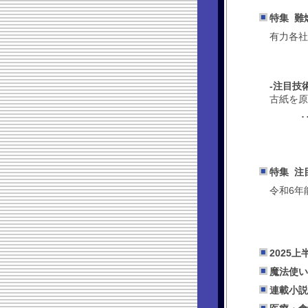
特集 難
有力各社
-注目技
古紙を原
･
特集 注
令和6年
2025
魔法使い
連載小説