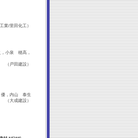
工業/里田化工）
 洋之，小泉 穂高，
（戸田建設）
･山本 優，内山 泰生
（大成建設）