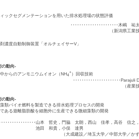
ィックセグメンテーションを用いた排水処理場の状態評価
･･････････････････････木
（新潟県工業
剤濃度自動制御装置「オルチェイサーV」
術の動向-
+
中からのアンモニウムイオン（NH
）回収技術
4
･･････････････････････Paraj
（産業
術の動向-
藻類バイオ燃料を製造できる排水処理プロセスの開発
である遊離脂肪酸を細胞外に生産できる微細藻類の開発
･･･････････････････山本 哲史，門脇 太朗，西山 佳孝，高谷 
田 和貴，小俣 達男
（大成建設／埼玉大学／中部大学／かず