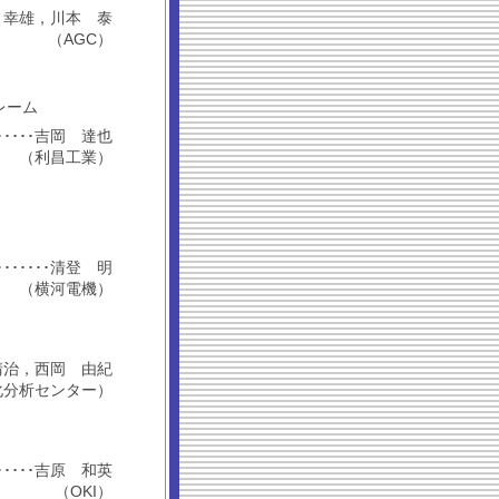
，木村 幸雄，川本 泰
（AGC）
レーム
････････吉岡 達也
（利昌工業）
･････････清登 明
（横河電機）
藤井 清治，西岡 由紀
化分析センター）
････････吉原 和英
（OKI）