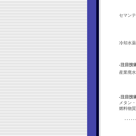
セマンテ
冷却水薬
-注目技
産業廃水
-注目技
メタン・
燃料物質
･･･
池