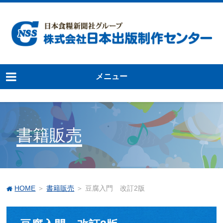
メニュー
書籍販売
HOME
＞
書籍販売
＞ 豆腐入門 改訂2版