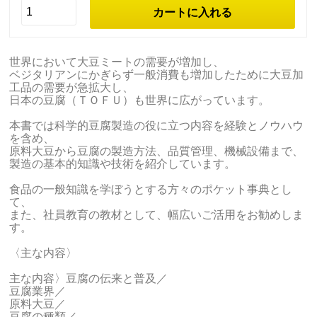
世界において大豆ミートの需要が増加し、
ベジタリアンにかぎらず一般消費も増加したために大豆加
工品の需要が急拡大し、
日本の豆腐（ＴＯＦＵ）も世界に広がっています。
本書では科学的豆腐製造の役に立つ内容を経験とノウハウ
を含め、
原料大豆から豆腐の製造方法、品質管理、機械設備まで、
製造の基本的知識や技術を紹介しています。
食品の一般知識を学ぼうとする方々のポケット事典とし
て、
また、社員教育の教材として、幅広いご活用をお勧めしま
す。
〈主な内容〉
主な内容〉豆腐の伝来と普及／
豆腐業界／
原料大豆／
豆腐の種類／