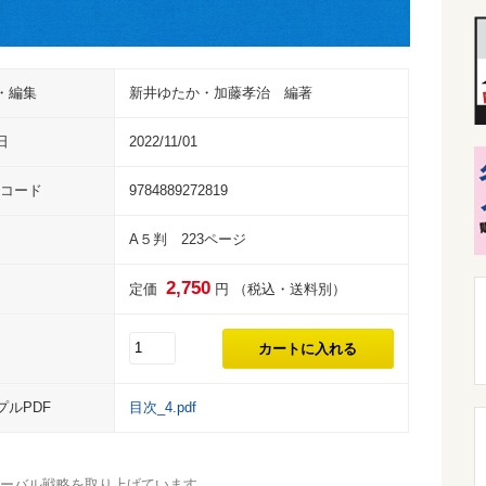
・編集
新井ゆたか・加藤孝治 編著
日
2022/11/01
Nコード
9784889272819
A５判 223ページ
2,750
定価
円 （税込・送料別）
プルPDF
目次_4.pdf
グローバル戦略を取り上げています。