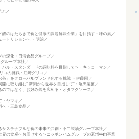
減少する日本市場の将来
学ぶ／
ue の追求「アミノ酸のはたらきで食と健康の課題解決企業」を目指す・味の素／
ュートリションへ ・明治／
／
グの深化・日清食品グループ／
食品グループ本社／
ーバル・スタンダードの調味料を目指して〜・キッコーマン／
崎グリコの挑戦・江崎グリコ／
お茶」をグローバルブランド化する挑戦 ・伊藤園／
開に取り組む“ 新潟から世界を目指して”・亀田製菓／
るのではなく、お好み焼を広める・オタフクソース／
て・ヤマキ／
料へ・三島食品／
るサステナブルな食の未来の共創・不二製油グループ本社／
世界の食卓へお届けする〜ニッポンハムグループの豪州牛肉事業