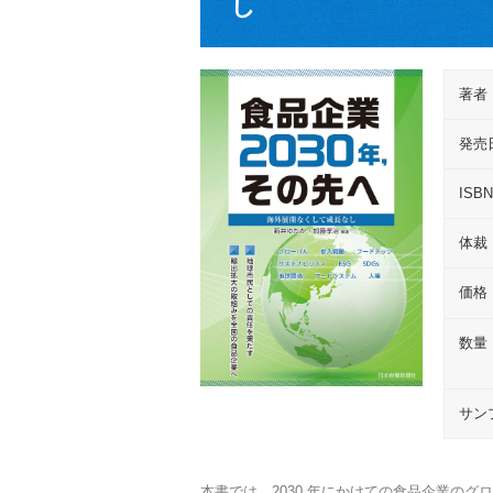
し
著者
発売
ISB
体裁
価格
数量
サン
本書では、2030 年にかけての食品企業の