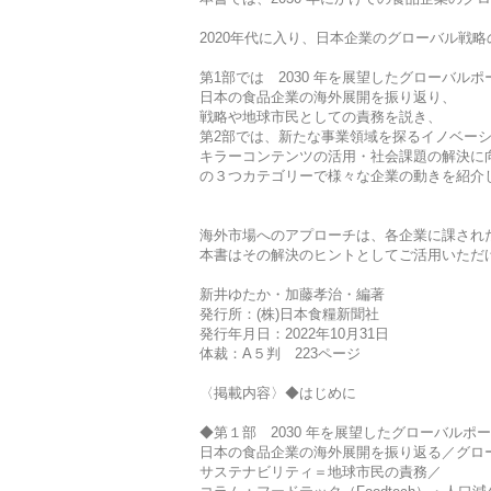
2020年代に入り、日本企業のグローバル戦
第1部では 2030 年を展望したグローバル
日本の食品企業の海外展開を振り返り、
戦略や地球市民としての責務を説き、
第2部では、新たな事業領域を探るイノベー
キラーコンテンツの活用・社会課題の解決に
の３つカテゴリーで様々な企業の動きを紹介
海外市場へのアプローチは、各企業に課され
本書はその解決のヒントとしてご活用いただ
新井ゆたか・加藤孝治・編著
発行所：(株)日本食糧新聞社
発行年月日：2022年10月31日
体裁：A５判 223ページ
〈掲載内容〉◆はじめに
◆第１部 2030 年を展望したグローバルポ
日本の食品企業の海外展開を振り返る／グロ
サステナビリティ＝地球市民の責務／