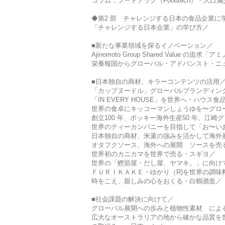
コラム：フードテック（Foodtech）・人口
◆第2 部 チャレンジする日本の食品企業に
「チャレンジする日本企業」の学び方／
■新たな事業領域を探るイノベーション／
Ajinomoto Group Shared Val
栄養報国からグローバル・アドバンスト・ニ
■日本独自の商材、キラーコンテンツの活用
「カップヌードル」グローバルブランディン
「IN EVERY HOUSE」を世界へ・ハウス
世界の食卓にキッコーマンしょうゆを〜グロ
創立100 年、ポッキー海外生産50 年、江
世界のティーカンパニーを目指して「お〜い
日本独自の商材、米菓の強みを活かして海外展
オタフクソース、海外への展開 ソースを売
世界初のカニカマを世界で売る・スギヨ／
世界の「鰹節屋・だし屋、ヤマキ。」に向け
ＦＵＲＩＫＡＫＥ・ゆかり（R)を世界の調味
時をこえ、親しみの心をおくる・白鶴酒造／
■社会課題の解決に向けて／
グローバル展開への歩みと植物性素材 によ
広大なオーストラリアの地から確かな品質を