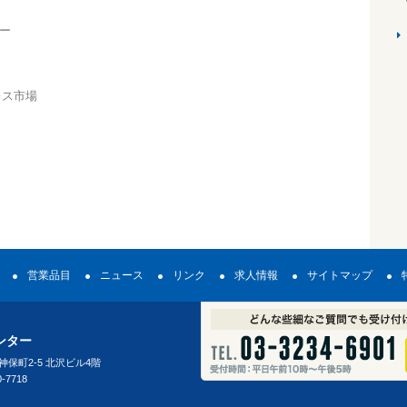
ー
レス市場
営業品目
ニュース
リンク
求人情報
サイトマップ
ンター
田神保町2-5 北沢ビル4階
0-7718