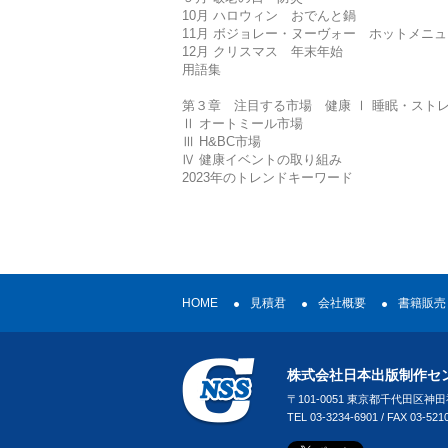
10月 ハロウィン おでんと鍋
11月 ボジョレー・ヌーヴォー ホットメニュ
12月 クリスマス 年末年始
用語集
第３章 注目する市場 健康 Ⅰ 睡眠・スト
Ⅱ オートミール市場
Ⅲ H&BC市場
Ⅳ 健康イベントの取り組み
2023年のトレンドキーワード
HOME
見積君
会社概要
書籍販売
株式会社日本出版制作セ
〒101-0051 東京都千代田区神
TEL 03-3234-6901 / FAX 03-521