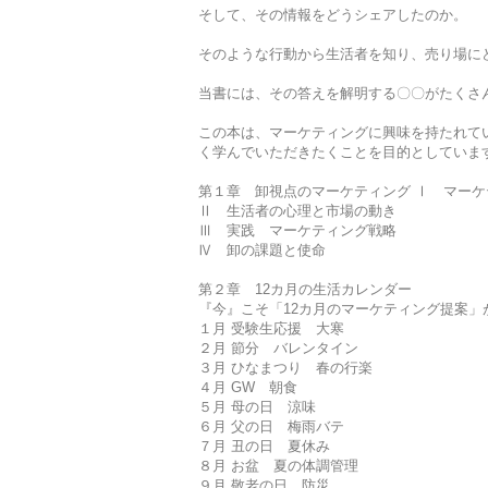
そして、その情報をどうシェアしたのか。
そのような行動から生活者を知り、売り場に
当書には、その答えを解明する〇〇がたくさ
この本は、マーケティングに興味を持たれて
く学んでいただきたくことを目的としていま
第１章 卸視点のマーケティング Ⅰ マーケ
Ⅱ 生活者の心理と市場の動き
Ⅲ 実践 マーケティング戦略
Ⅳ 卸の課題と使命
第２章 12カ月の生活カレンダー
『今』こそ「12カ月のマーケティング提案」
１月 受験生応援 大寒
２月 節分 バレンタイン
３月 ひなまつり 春の行楽
４月 GW 朝食
５月 母の日 涼味
６月 父の日 梅雨バテ
７月 丑の日 夏休み
８月 お盆 夏の体調管理
９月 敬老の日 防災