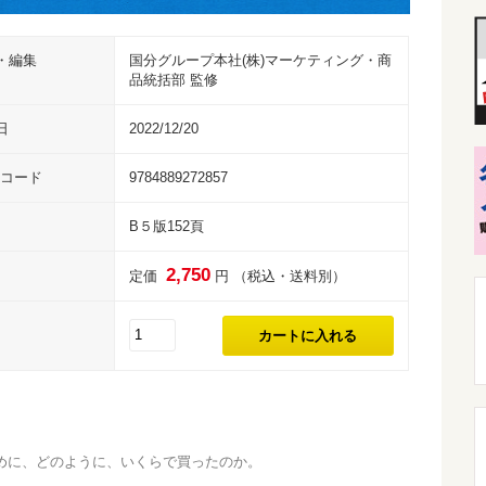
・編集
国分グループ本社(株)マーケティング・商
品統括部 監修
日
2022/12/20
Nコード
9784889272857
B５版152頁
2,750
定価
円 （税込・送料別）
めに、どのように、いくらで買ったのか。