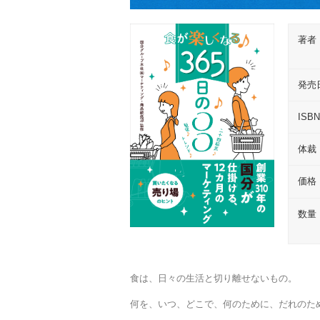
著者
発売
ISB
体裁
価格
数量
食は、日々の生活と切り離せないもの。
何を、いつ、どこで、何のために、だれのた