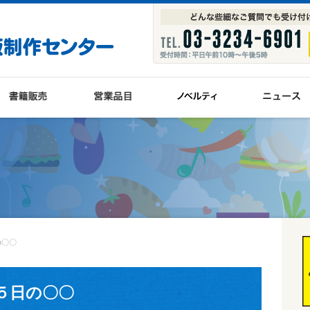
の〇〇
５日の〇〇