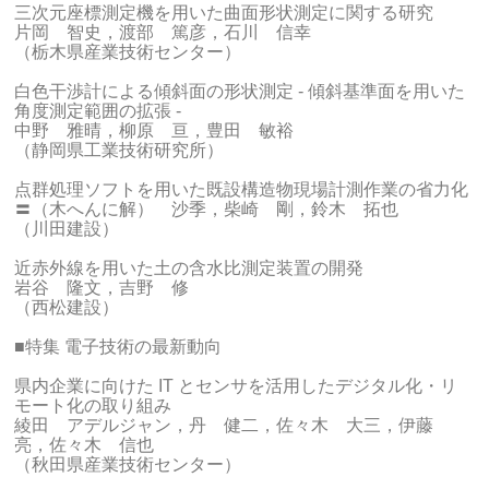
三次元座標測定機を用いた曲面形状測定に関する研究
片岡 智史，渡部 篤彦，石川 信幸
（栃木県産業技術センター）
白色干渉計による傾斜面の形状測定 - 傾斜基準面を用いた
角度測定範囲の拡張 -
中野 雅晴，柳原 亘，豊田 敏裕
（静岡県工業技術研究所）
点群処理ソフトを用いた既設構造物現場計測作業の省力化
〓（木へんに解） 沙季，柴崎 剛，鈴木 拓也
（川田建設）
近赤外線を用いた土の含水比測定装置の開発
岩谷 隆文，吉野 修
（西松建設）
■特集 電子技術の最新動向
県内企業に向けた IT とセンサを活用したデジタル化・リ
モート化の取り組み
綾田 アデルジャン，丹 健二，佐々木 大三，伊藤
亮，佐々木 信也
（秋田県産業技術センター）