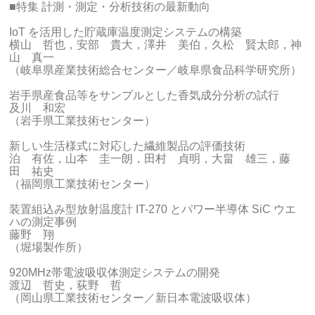
■特集 計測・測定・分析技術の最新動向
IoT を活用した貯蔵庫温度測定システムの構築
横山 哲也，安部 貴大，澤井 美伯，久松 賢太郎，神
山 真一
（岐阜県産業技術総合センター／岐阜県食品科学研究所）
岩手県産食品等をサンプルとした香気成分分析の試行
及川 和宏
（岩手県工業技術センター）
新しい生活様式に対応した繊維製品の評価技術
泊 有佐，山本 圭一朗，田村 貞明，大畠 雄三，藤
田 祐史
（福岡県工業技術センター）
装置組込み型放射温度計 IT-270 とパワー半導体 SiC ウエ
ハの測定事例
藤野 翔
（堀場製作所）
920MHz帯電波吸収体測定システムの開発
渡辺 哲史，荻野 哲
（岡山県工業技術センター／新日本電波吸収体）