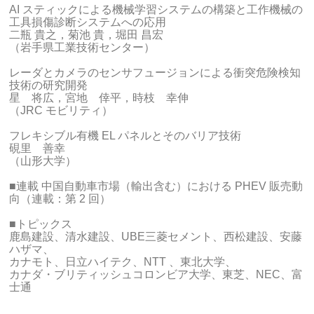
AI スティックによる機械学習システムの構築と工作機械の
工具損傷診断システムへの応用
二瓶 貴之，菊池 貴，堀田 昌宏
（岩手県工業技術センター）
レーダとカメラのセンサフュージョンによる衝突危険検知
技術の研究開発
星 将広，宮地 倖平，時枝 幸伸
（JRC モビリティ）
フレキシブル有機 EL パネルとそのバリア技術
硯里 善幸
（山形大学）
■連載 中国自動車市場（輸出含む）における PHEV 販売動
向（連載：第 2 回）
■トピックス
鹿島建設、清水建設、UBE三菱セメント、西松建設、安藤
ハザマ、
カナモト、日立ハイテク、NTT 、東北大学、
カナダ・ブリティッシュコロンビア大学、東芝、NEC、富
士通