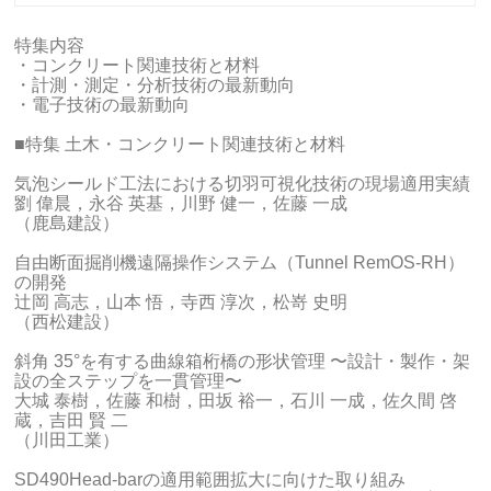
特集内容
・コンクリート関連技術と材料
・計測・測定・分析技術の最新動向
・電子技術の最新動向
■特集 土木・コンクリート関連技術と材料
気泡シールド工法における切羽可視化技術の現場適用実績
劉 偉晨，永谷 英基，川野 健一，佐藤 一成
（鹿島建設）
自由断面掘削機遠隔操作システム（Tunnel RemOS-RH）
の開発
辻岡 高志，山本 悟，寺西 淳次，松嵜 史明
（西松建設）
斜角 35°を有する曲線箱桁橋の形状管理 〜設計・製作・架
設の全ステップを一貫管理〜
大城 泰樹，佐藤 和樹，田坂 裕一，石川 一成，佐久間 啓
蔵，吉田 賢 二
（川田工業）
SD490Head-barの適用範囲拡大に向けた取り組み