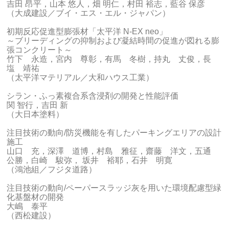
吉田 昂平，山本 悠人，畑 明仁，村田 裕志，藍谷 保彦
（大成建設／ブイ・エス・エル・ジャパン）
初期反応促進型膨張材「太平洋 N-EX neo」
～ブリーディングの抑制および凝結時間の促進が図れる膨
張コンクリート～
竹下 永造，宮内 尊彰，有馬 冬樹，持丸 丈俊，長
塩 靖祐
（太平洋マテリアル／大和ハウス工業）
シラン・ふっ素複合系含浸剤の開発と性能評価
関 智行，吉田 新
（大日本塗料）
注目技術の動向/防災機能を有したパーキングエリアの設計
施工
山口 充，深澤 道博，村島 雅征，齋藤 洋文，五通
公勝，白崎 駿弥， 坂井 裕耶，石井 明寛
（鴻池組／フジタ道路）
注目技術の動向/ペーパースラッジ灰を用いた環境配慮型緑
化基盤材の開発
大嶋 泰平
（西松建設）