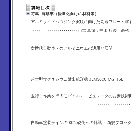
特集 自動車（軽量化向けの材料等）
アルミサイドハウジング実現に向けた高速フレーム溶
･･････････････････････山本 真司，中田 行
次世代自動車へのアルミニウムの適用と展望
超大型マグネシウム射出成形機 JLM3000-MGⅡeL
走行中作業を行うモバイルマニピュレータの要素技術
････････････
自動車塗装ラインの 80℃硬化への挑戦 ～新規ブロッ