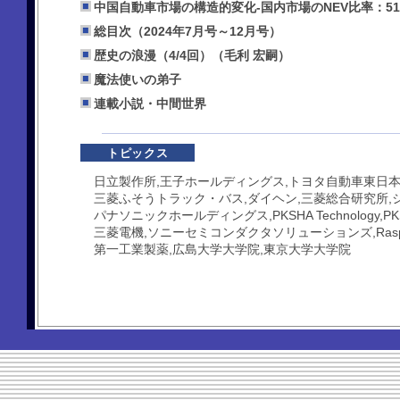
中国自動車市場の構造的変化-国内市場のNEV比率：51.
総目次（2024年7月号～12月号）
歴史の浪漫（4/4回）（毛利 宏嗣）
魔法使いの弟子
連載小説・中間世界
トピックス
日立製作所,王子ホールディングス,トヨタ自動車東日本
三菱ふそうトラック・バス,ダイヘン,三菱総合研究所,
パナソニックホールディングス,PKSHA Technology,PKSH
三菱電機,ソニーセミコンダクタソリューションズ,Raspberr
第一工業製薬,広島大学大学院,東京大学大学院