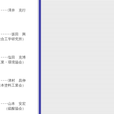
････････澤井 克行
･････････坂田 興
総合工学研究所）
････････塩田 克博
工業・環境協会）
････････津村 昌伸
日本塗料工業会）
････････山本 安宏
（硫酸協会）