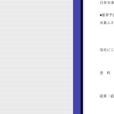
日本冷凍
■業界予
水素エネ
塩化ビニ
塗 料
硫黄・硫