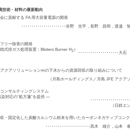
境技術・材料の最新動向
会に貢献する FA 用大容量電源の開発
･･････････････････････谷野 光平，長野 昌明，渡
フリー除害の開発
式排ガス処理装置：Blisters Burner H
）
2
･････････････････････
FEアクアソリューション㈱の下水からの資源回収の取り組みについて
（月島ホールディングス／月島 JFE アクア
コンサルティングシステム
汚染対応の“処方箋”を提供 ―
････････････････
（日鉄エ
収・固定化した炭酸カルシウム粉末を用いたカーボンネガティブコンク
･･････････････････････髙木 雄介，