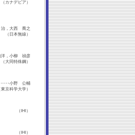
（カナデビア）
，佐藤 治，大西 喬之
（日本無線）
東 知洋，小柳 禎彦
（大同特殊鋼）
････････小野 公輔
（東京科学大学）
（IHI）
（IHI）