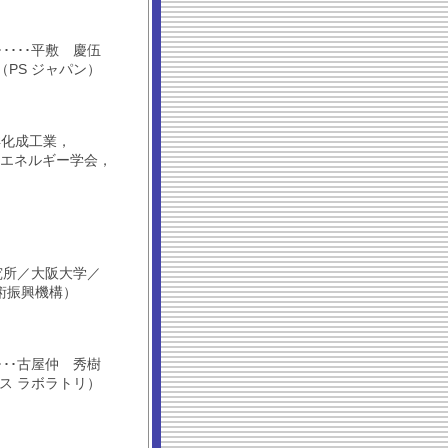
････････平敷 慶伍
（PS ジャパン）
洋化成工業，
エネルギー学会，
究所／大阪大学／
術振興機構）
･･････古屋仲 秀樹
ス ラボラトリ）