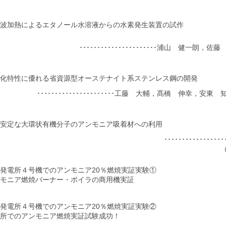
波加熱によるエタノール水溶液からの水素発生装置の試作
･･････････････････････浦山 健一朗
化特性に優れる省資源型オーステナイト系ステンレス鋼の開発
･･････････････････････工藤 大輔，髙橋 伸幸，安
安定な大環状有機分子のアンモニア吸着材への利用
･･････････････
発電所４号機でのアンモニア20％燃焼実証実験①
モニア燃焼バーナー・ボイラの商用機実証
発電所４号機でのアンモニア20％燃焼実証実験②
所でのアンモニア燃焼実証試験成功！