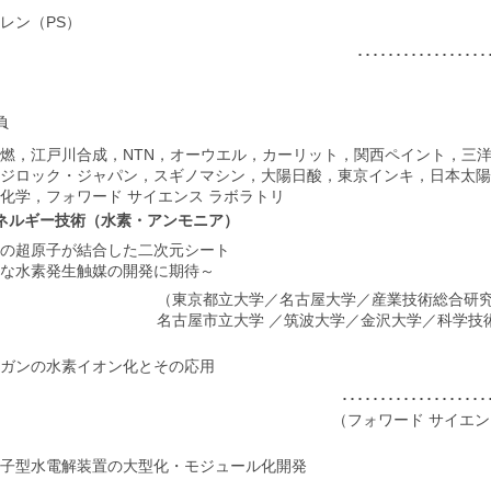
レン（PS）
･･････････････
負
燃，江戸川合成，NTN，オーウエル，カーリット，関西ペイント，三
ジロック・ジャパン，スギノマシン，大陽日酸，東京インキ，日本太陽
化学，フォワード サイエンス ラボラトリ
ネルギー技術（水素・アンモニア）
の超原子が結合した二次元シート
な水素発生触媒の開発に期待～
（東京都立大学／名古屋大学／産業技術総合研
名古屋市立大学 ／筑波大学／金沢大学／科学技
ガンの水素イオン化とその応用
････････････････
（フォワード サイエン
子型水電解装置の大型化・モジュール化開発