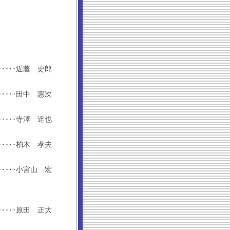
････････近藤 史郎
････････田中 惠次
････････寺澤 達也
････････柏木 孝夫
････････小宮山 宏
････････原田 正大