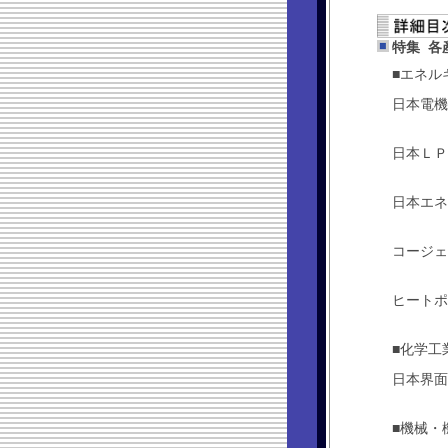
特集 各
■エネル
日本電機
日本ＬＰ
日本エネ
コージェ
ヒートポ
■化学工
日本界面
■機械・