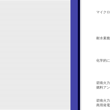
マイクロ
耐水素脆
化学的に
碧南火力
燃料アン
碧南火力
商用発電