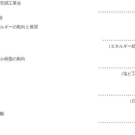
空調工業会
･･････････････
測
ルギーの動向と展望
･････････････
（エネルギー
ル樹脂の動向
･･････････････
（塩ビ
･･････････････
（
酸
･･････････････