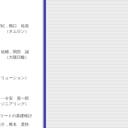
邉 智紀，鶴口 祐規
（オムロン）
･大石 祐輔，関田 誠
（大陽日酸）
ソリューション）
･･････今安 英一郎
ンジニアリング）
リートの基礎検討
山本 泰介，椎名 貴快