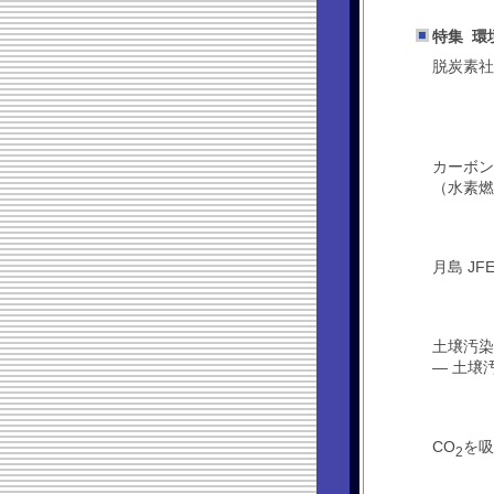
特集 環
脱炭素社
カーボン
（水素燃焼
月島 J
土壌汚染
― 土壌
CO
を吸
2