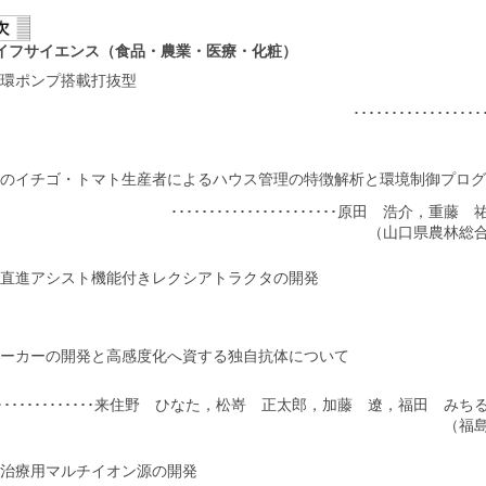
イフサイエンス（食品・農業・医療・化粧）
環ポンプ搭載打抜型
･･････････････
のイチゴ・トマト生産者によるハウス管理の特徴解析と環境制御プログ
･･････････････････････原田 浩介，
（山口県農林総
直進アシスト機能付きレクシアトラクタの開発
ーカーの開発と高感度化へ資する独自抗体について
･････････････････来住野 ひなた，松嵜 正太郎，加藤 遼，福田 
（福
治療用マルチイオン源の開発