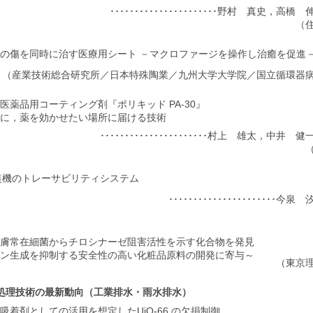
･･････････････････････野村 真史，
（
の傷を同時に治す医療用シート －マクロファージを操作し治癒を促進
（産業技術総合研究所／日本特殊陶業／九州大学大学院／国立循環器
医薬品用コーティング剤『ポリキッド PA-30』
に，薬を効かせたい場所に届ける技術
･･････････････････････村上 雄太，中井
包装機のトレーサビリティシステム
･･････････････････････
膚常在細菌からチロシナーゼ阻害活性を示す化合物を発見
ン生成を抑制する安全性の高い化粧品原料の開発に寄与～
（東京
処理技術の最新動向（工業排水・雨水排水）
吸着剤としての活用を想定したUiO-66 の欠損制御