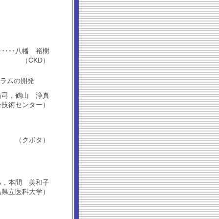
････････八幡 裕樹
（CKD）
ラムの開発
重藤 祐司，鶴山 浄真
合技術センター）
（クボタ）
みちる，本間 美和子
島県立医科大学）