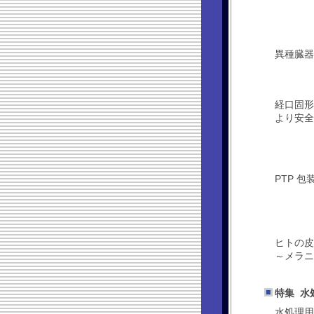
異種臓器
経口固形
より安全
PTP 
ヒトの皮
～メラニ
特集 水
水処理用