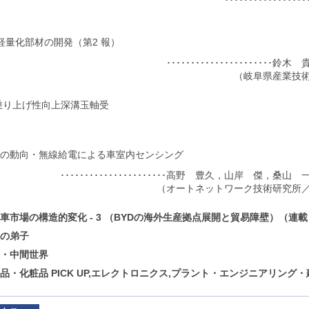
･･････････････
け軽量化部材の開発（第2 報）
･･････････････････････
（岐阜県産業技
乗り上げ性向上深溝玉軸受
の動向・無線給電による車室内センシング
･･････････････････････高野 豊久，山岸 傑，桑
（オートネットワーク技術研究所
車市場の構造的変化 - 3 （BYDの海外生産拠点展開と貿易障壁）（連
の弟子
・中間世界
品・化粧品 PICK UP,エレクトロニクス,プラント・エンジニアリング・建