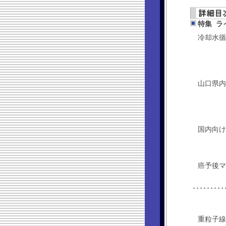
特集 ラ
冷却水循
山口県内
国内向け
癌予後マ
･････
重粒子線