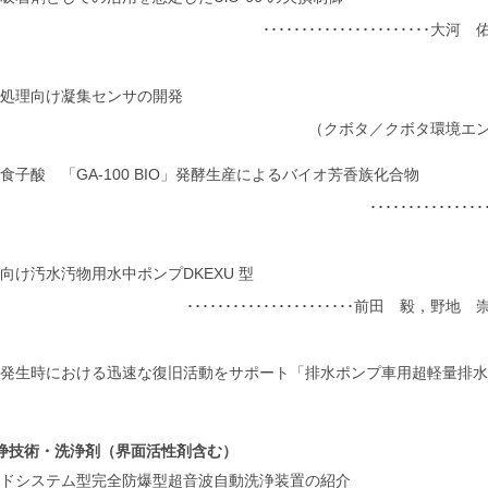
･･････････････････････
処理向け凝集センサの開発
（クボタ／クボタ環境エ
食子酸 「GA-100 BIO」発酵生産によるバイオ芳香族化合物
･････････････
向け汚水汚物用水中ポンプDKEXU 型
･･････････････････････前田 毅，
発生時における迅速な復旧活動をサポート「排水ポンプ車用超軽量排水
浄技術・洗浄剤（界面活性剤含む）
ドシステム型完全防爆型超音波自動洗浄装置の紹介