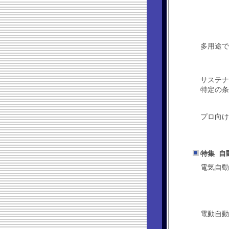
多用途で
サステナ
特定の条
プロ向け
特集 自
電気自動
電動自動