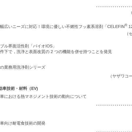
･･････････････
®
幅広いニーズに対応！環境に優しい不燃性フッ素系溶剤「CELEFIN
1
（
ブル界面活性剤「バイオIOS」
件下で，洗浄と表面改質の 2 つの機能を併せ持つことを発見
の業務用洗浄剤シリーズ
（ヤザワコ
動車技術・材料（EV)
車における熱マネジメント技術の動向について
･･････････････
車向け耐電食技術の開発