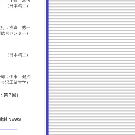
････････小野 潤司
（日本精工）
鈴木 貴行，浅倉 秀一
術総合センター）
（日本精工）
山 一郎，伊東 健治
／金沢工業大学）
載：第７回）
材 NEWS