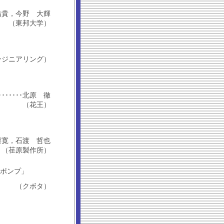
大河 佑貴，今野 大輝
（東邦大学）
ンジニアリング）
･････････北原 徹
（花王）
野地 崇寛，石渡 哲也
（荏原製作所）
ポンプ」
（クボタ）