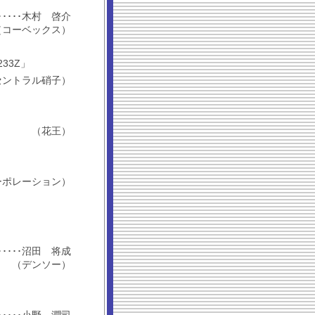
････････木村 啓介
（コーベックス）
233Z」
セントラル硝子）
（花王）
ーポレーション）
････････沼田 将成
（デンソー）