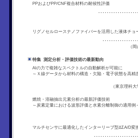
PPおよびPP/CNF複合材料の耐候性評価
････････････
リグノセルロースナノファイバーを活用した液体チョ
･･･････････
（岡
特集 測定分析・評価技術の最新動向
AIの力で複雑なスペクトルの自動解析が可能に
～Ｘ線データから材料の構造・欠陥・電子状態を高精
（東京理科大
燃焼・溶融抽出元素分析の最新評価技術
～炭素定量における波形評価と水素分離制御の適用例
マルチセンサに最適化したインターリーブ型ΔΣA/D変
･･････････････