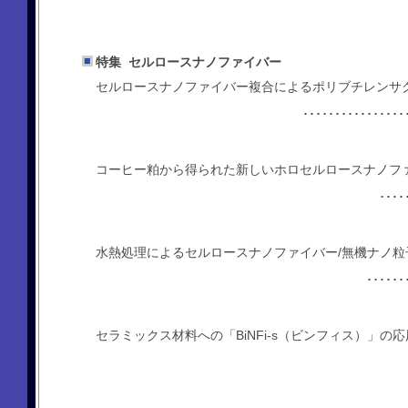
特集 セルロースナノファイバー
セルロースナノファイバー複合によるポリブチレンサ
･･･････････
コーヒー粕から得られた新しいホロセルロースナノフ
･･･
水熱処理によるセルロースナノファイバー/無機ナノ
････
セラミックス材料への「BiNFi-s（ビンフィス）」の応