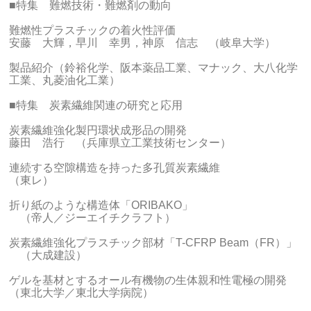
■特集 難燃技術・難燃剤の動向
難燃性プラスチックの着火性評価
安藤 大輝，早川 幸男，神原 信志 （岐阜大学）
製品紹介（鈴裕化学、阪本薬品工業、マナック、大八化学
工業、丸菱油化工業）
■特集 炭素繊維関連の研究と応用
炭素繊維強化製円環状成形品の開発
藤田 浩行 （兵庫県立工業技術センター）
連続する空隙構造を持った多孔質炭素繊維
（東レ）
折り紙のような構造体「ORIBAKO」
（帝人／ジーエイチクラフト）
炭素繊維強化プラスチック部材「T-CFRP Beam（FR）」
（大成建設）
ゲルを基材とするオール有機物の生体親和性電極の開発
（東北大学／東北大学病院）