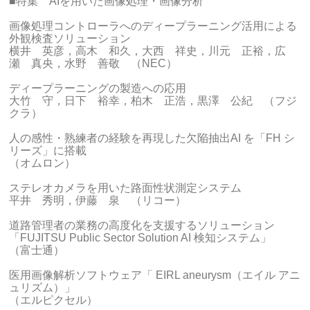
■特集 AIを用いた画像処理・画像分析
画像処理コントローラへのディープラーニング活用による
外観検査ソリューション
横井 英彦，高木 和久，大西 祥史，川元 正裕，広
瀬 真央，水野 善敬 （NEC）
ディープラーニングの製造への応用
大竹 守，日下 裕幸，柏木 正浩，黒澤 公紀 （フジ
クラ）
人の感性・熟練者の経験を再現した欠陥抽出AI を「FH シ
リーズ」に搭載
（オムロン）
ステレオカメラを用いた路面性状測定システム
平井 秀明，伊藤 泉 （リコー）
道路管理者の業務の高度化を支援するソリューション
「FUJITSU Public Sector Solution AI 検知システム」
（富士通）
医用画像解析ソフトウェア「 EIRL aneurysm（エイル アニ
ュリズム）」
（エルピクセル）