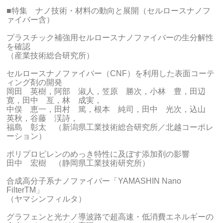
■特集 ナノ技術・材料の動向と展開（セルロースナノフ
ァイバー含）
プラスチック補強用セルロースナノファイバーの生分解性
を確認
（産業技術総合研究所）
セルロースナノファイバー（CNF）を利用した表面コーテ
ィング剤の開発
岡田 英樹，阿部 淑人，笠原 勝次，小林 豊，田辺
寛，田中 亙，林 成実，
中俣 恵一，田村 篤，根本 純司，田中 光次，込山
英秋，谷藤 渓詩，
福島 彰太 （新潟県工業技術総合研究所／北越コーポレ
ーション）
ポリプロピレンのめっき特性に及ぼす添加剤の影響
田中 宏樹 （静岡県工業技術研究所）
合成高分子系ナノファイバー「YAMASHIN Nano
FilterTM」
（ヤマシンフィルタ）
グラフェンと光ナノ導波路で超高速・低消費エネルギーの