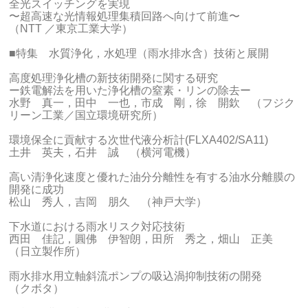
全光スイッチングを実現
〜超高速な光情報処理集積回路へ向けて前進〜
（NTT ／東京工業大学）
■特集 水質浄化，水処理（雨水排水含）技術と展開
高度処理浄化槽の新技術開発に関する研究
ー鉄電解法を用いた浄化槽の窒素・リンの除去ー
水野 真一，田中 一也，市成 剛，徐 開欽 （フジク
リーン工業／国立環境研究所）
環境保全に貢献する次世代液分析計(FLXA402/SA11)
土井 英夫，石井 誠 （横河電機）
高い清浄化速度と優れた油分分離性を有する油水分離膜の
開発に成功
松山 秀人，吉岡 朋久 （神戸大学）
下水道における雨水リスク対応技術
西田 佳記，圓佛 伊智朗，田所 秀之，畑山 正美
（日立製作所）
雨水排水用立軸斜流ポンプの吸込渦抑制技術の開発
（クボタ）