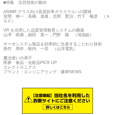
■特集 注目技術の動向
AR/MR グラス向け高屈折率ガラスウエハの開発
安間 伸一，長嶋 達雄，北岡 賢治，竹下 暢彦 （Ａ
ＧＣ）
VR を活用した品質管理教育システムの構築
山澤 晴康，細田 英一，門野 陽 （鴻池組）
サーボシステム製品を効率的に生産するこだわり技術
孫竹 周作，牧内 一浩 （山洋電気）
魔法使いの弟子
医療・食品・化粧品PICK UP
エレクトロニクス
プラント・エンジニアリング・建材NEWS