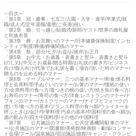
―目次―
「第1章 冠・慶事」七五三/入園・入学・進学/卒業式/就
職/成人式/定年退職/還暦(ご長寿)祝い
「第2章 婚」引っ越し/結婚式/新郎/ゲスト/世界の婚礼服
と民族衣装
「第3章 葬」お見舞いのマナー/日本健康保険制度/インセ
ンティブ制度/葬儀/葬儀関係のマナー
「第4章 祭」節分/七夕/お盆/お彼岸/お正月
「第5章 お中元・お歳暮・表書きと熨斗」表書きと熨斗
(のし)/お中元とお歳暮/贈る時期/お礼状の書き方/ビジネス
向け/個人向け/代筆でお礼状を書く場合/頂いた時のマナー/
贈るのを止める時のマナー
「第6章 テーブルマナー」三つの基本マナー/和食:懐石料
理と会席料理/手ぬぐいのマナー/お箸のマナー/懐紙の使い
方/会席料理の食べ方/蓋つきの椀の扱い方/焼き魚の食べ方/
お寿司のマナー/寿司の食べ方/洋食:レストランのマナー/ナ
プキンのマナー/カトラリーのマナー/ナイフとフォークの
使い方/食べ方の基本/フランス料理の食べ順/ウェイターを
呼ぶときは/会計/中華料理:円卓の基本/中国料理の食べ順/お
酒の飲み方/四大中国料理/その他の中国料理
「第7章 公共施設のマナー」公共交通機関/駐車のマナ
ー/公共施設のマナー/図書館/美術館/映画館・劇場/コンサー
ト会場/プール/温泉施設/宿泊施設/旅館/キャンプ・グランピ