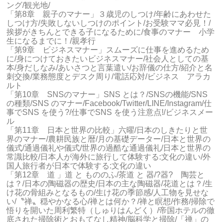
ング/観光地/
「第8章 親子のマナー」３歳児のしつけ/年齢にあわせた
しつけ方/失敗しないしつけのポイント/お受験ママ必見！/
挨拶がきちんとできる子になるために/食事のマナー 小学
生になるまでに！/親孝行
「第9章 ビジネスマナー」スムーズに仕事を進めるため
に/身につけておきたいビジネスマナー/社会人としての基
本/身だしなみ/あいさつと言葉遣い/お辞儀の仕方/紹介と名
刺交換/業務態度とデスク周り/電話応対/ビジネス アラカ
ルト
「第10章 SNSのマナー」SNS とは？/SNSの機能/SNS
の種類/SNS のマナー/Facebook/Twitter/LINE/Instagram/仕
事でSNS を使う?/仕事でSNS を使う注意点!/ビジネスメー
ル
「第11章 日本と世界の比較」六曜/日本のしきたりと世
界のマナー/農耕民族と暦/月の基礎データー/日本と世界の
儀式/通過儀礼や儀式/世界の過酷な通過儀礼/日本と世界の
常識比較/日本人が海外に旅行して体験する:文化の違い/外
国人旅行者が日本で体験する:文化の違い
「第12章 道 」道 と もののふ/茶道 と 器/?器? 陶芸と
は？/日本の陶磁器の歴史/日本の主な陶磁器/花道とは？/生
け花の骨組みとなるもの/生け花の季節感/人工物を見せな
い/〝禅〟穏やかなる心/禅とは何か？/禅と瞑想/作務/掃除で
悟りを開いた周利繁特（しゅりはんどく）/帝国ホテルの徹
底された掃除術とおもてなし精神/脳科学と掃除/「禅」の