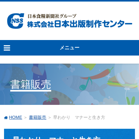
メニュー
書籍販売
HOME
＞
書籍販売
＞ 早わかり マナーと生き方