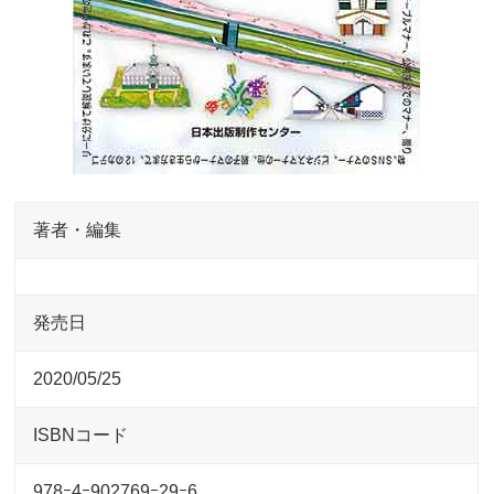
著者・編集
発売日
2020/05/25
ISBNコード
978ｰ4ｰ902769ｰ29ｰ6