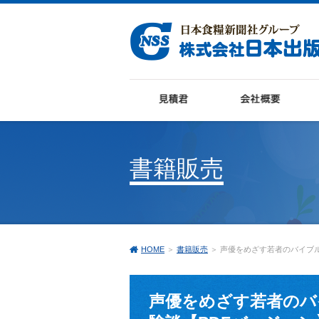
書籍販売
HOME
＞
書籍販売
＞ 声優をめざす若者のバイブル
声優をめざす若者のバ