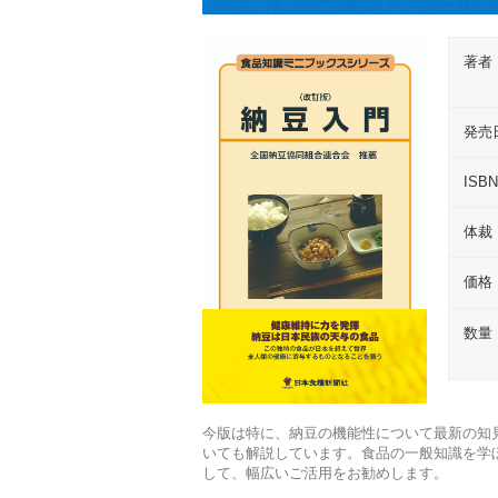
著者
発売
ISB
体裁
価格
数量
今版は特に、納豆の機能性について最新の知
いても解説しています。食品の一般知識を学
して、幅広いご活用をお勧めします。