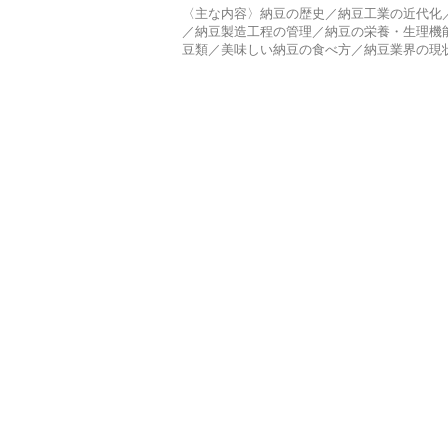
〈主な内容〉納豆の歴史／納豆工業の近代化
／納豆製造工程の管理／納豆の栄養・生理機
豆類／美味しい納豆の食べ方／納豆業界の現