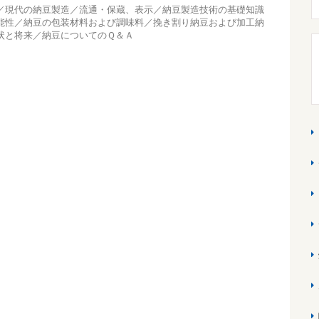
／現代の納豆製造／流通・保蔵、表示／納豆製造技術の基礎知識
能性／納豆の包装材料および調味料／挽き割り納豆および加工納
状と将来／納豆についてのＱ＆Ａ