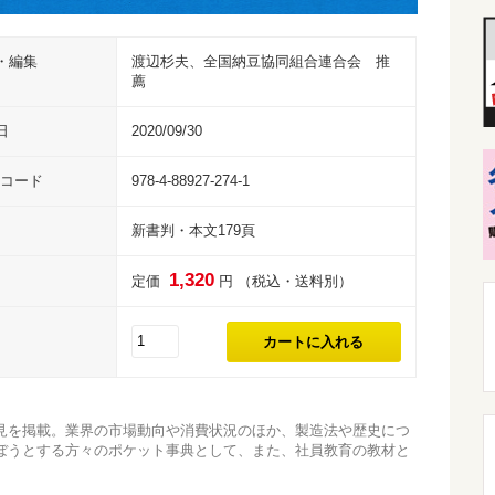
・編集
渡辺杉夫、全国納豆協同組合連合会 推
薦
日
2020/09/30
Nコード
978-4-88927-274-1
新書判・本文179頁
1,320
定価
円 （税込・送料別）
見を掲載。業界の市場動向や消費状況のほか、製造法や歴史につ
ぼうとする方々のポケット事典として、また、社員教育の教材と