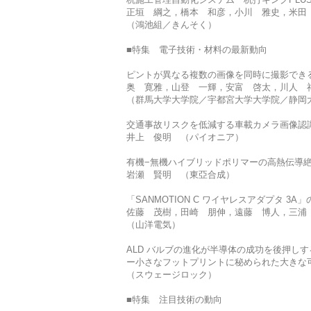
正垣 綱之，橋本 和彦，小川 雅史，米
（鴻池組／きんそく）
■特集 電子技術・材料の最新動向
ピントが異なる複数の画像を同時に撮影でき
奥 寛雅，山登 一輝，安富 啓太，川人
（群馬大学大学院／宇都宮大学大学院／静岡
交通事故リスクを低減する車載カメラ画像認
井上 俊明 （パイオニア）
有機−無機ハイブリッドポリマーの高熱伝導
岩瀬 賢明 （東亞合成）
「SANMOTION C ワイヤレスアダプタ 3A
佐藤 茂樹，田崎 朋伸，遠藤 博人，三
（山洋電気）
ALD バルブの進化が半導体の成功を後押しす
ー小さなフットプリントに秘められた大きな
（スウェージロック）
■特集 注目技術の動向