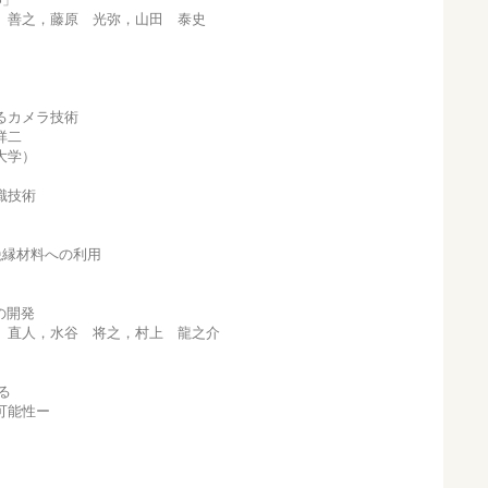
田 善之，藤原 光弥，山田 泰史
るカメラ技術
 祥二
大学）
識技術
絶縁材料への利用
」の開発
浦 直人，水谷 将之，村上 龍之介
る
可能性ー