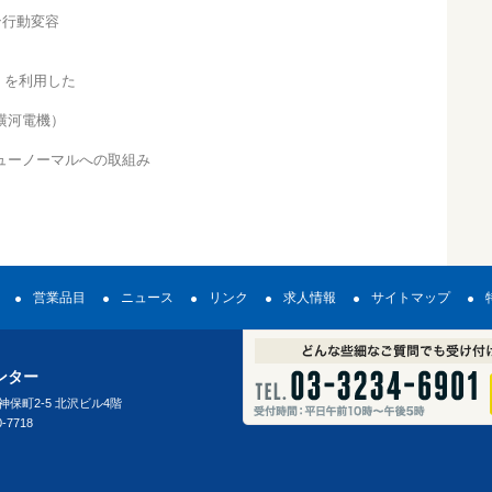
ン行動変容
」を利用した
横河電機）
ューノーマルへの取組み
営業品目
ニュース
リンク
求人情報
サイトマップ
ンター
田神保町2-5 北沢ビル4階
0-7718