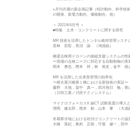
※月刊共通の新企画記事（特許動向、科学技
の開発、新電力動向、価格動向、他）
＜ 2021年6月号 ＞
■特集 土木・コンクリートに関する研究
MR 技術を活用したトンネル維持管理システ
若林 宏彰，長沼 諭 （鴻池組）
橋梁点検用ドローンの操縦支援システムの性
〜現場の点検ニーズに対応する自動制御の実
岡本 勇也，樫本 祥，林 篤史，金平 徳
MR を活用した出来形管理の効率化
〜根古屋川橋第１橋における新技術の実証〜
藤野 大地，畠中 真一，四月朔日 勉，
（川田工業／川田テクノシステム）
マイクロフォーカスX 線CT 試験装置の導入
増岡 健太郎，熊本 創，山本 肇 （大成
冬期寒冷地における吹付けコンクリートの温
大橋 英紀，奥村 正樹，守屋 健一，田中