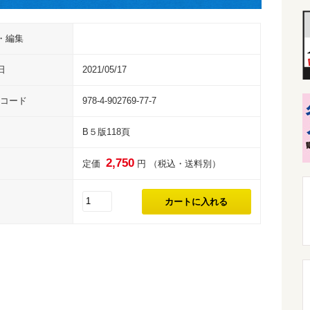
・編集
日
2021/05/17
Nコード
978-4-902769-77-7
B５版118頁
2,750
定価
円 （税込・送料別）