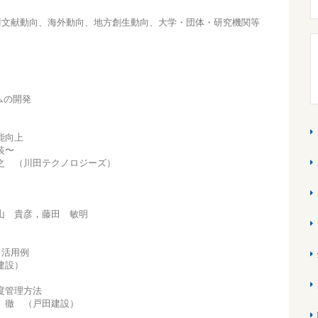
術文献動向、海外動向、地方創生動向、大学・団体・研究機関等
ムの開発
能向上
装〜
之 （川田テクノロジーズ）
青山 貴彦，藤田 敏明
と活用例
建設）
度管理方法
 徹 （戸田建設）