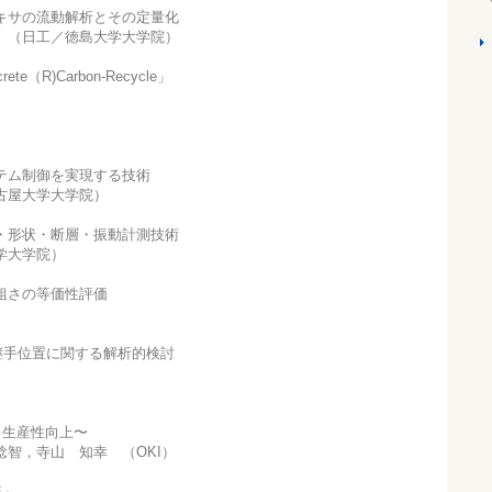
キサの流動解析とその定量化
 （日工／徳島大学大学院）
（R)Carbon-Recycle」
テム制御を実現する技術
古屋大学大学院）
・形状・断層・振動計測技術
学大学院）
粗さの等価性評価
継手位置に関する解析的検討
と生産性向上〜
智，寺山 知幸 （OKI）
S」