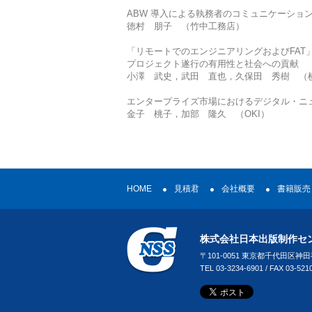
ABW 導入による執務者のコミュニケーショ
徳村 朋子 （竹中工務店）
「リモートでのエンジニアリングおよびFAT
プロジェクト遂行の有用性と社会への貢献
小澤 武史，武田 直也，久保田 秀樹 （
エンタープライズ市場におけるデジタル・ニ
金子 桃子，加部 隆久 （OKI）
HOME
見積君
会社概要
書籍販売
株式会社日本出版制作セ
〒101-0051 東京都千代田区神
TEL 03-3234-6901 / FAX 03-521