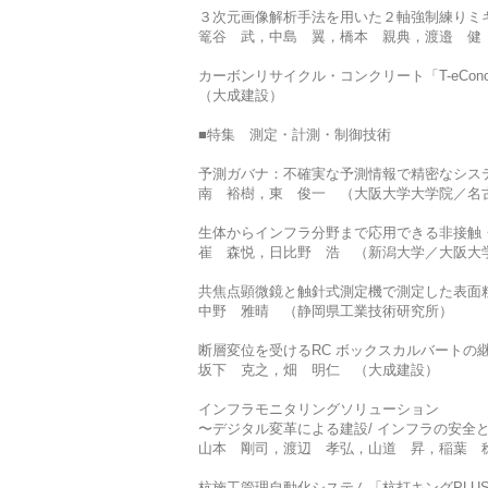
３次元画像解析手法を用いた２軸強制練りミ
篭谷 武，中島 翼，橋本 親典，渡邉 健
カーボンリサイクル・コンクリート「T-eConcrete
（大成建設）
■特集 測定・計測・制御技術
予測ガバナ：不確実な予測情報で精密なシス
南 裕樹，東 俊一 （大阪大学大学院／名
生体からインフラ分野まで応用できる非接触
崔 森悦，日比野 浩 （新潟大学／大阪大
共焦点顕微鏡と触針式測定機で測定した表面
中野 雅晴 （静岡県工業技術研究所）
断層変位を受けるRC ボックスカルバートの
坂下 克之，畑 明仁 （大成建設）
インフラモニタリングソリューション
〜デジタル変革による建設/ インフラの安全
山本 剛司，渡辺 孝弘，山道 昇，稲葉 稔
杭施工管理自動化システム「杭打キングPLU