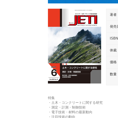
著者
発売
ISB
体裁
価格
数量
特集
・土木・コンクリートに関する研究
・測定・計測・制御技術
・電子技術・材料の最新動向
・注目技術の動向