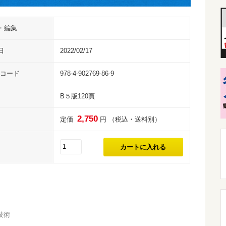
・編集
日
2022/02/17
Nコード
978-4-902769-86-9
B５版120頁
2,750
定価
円 （税込・送料別）
技術