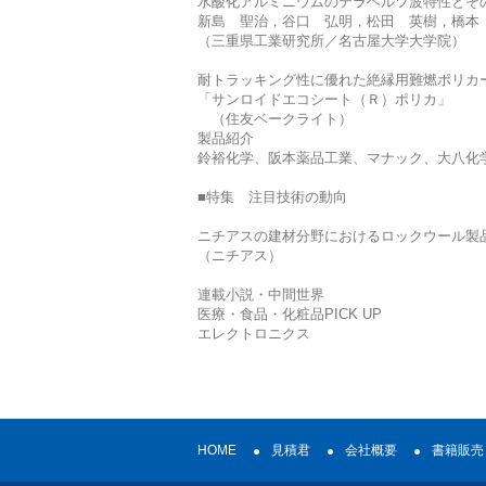
水酸化アルミニウムのテラヘルツ波特性とそ
新島 聖治，谷口 弘明，松田 英樹，橋
（三重県工業研究所／名古屋大学大学院）
耐トラッキング性に優れた絶縁用難燃ポリカ
「サンロイドエコシート（Ｒ）ポリカ」
（住友ベークライト）
製品紹介
鈴裕化学、阪本薬品工業、マナック、大八化
■特集 注目技術の動向
ニチアスの建材分野におけるロックウール製
（ニチアス）
連載小説・中間世界
医療・食品・化粧品PICK UP
エレクトロニクス
HOME
見積君
会社概要
書籍販売