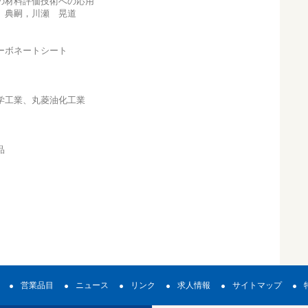
の材料評価技術への応用
本 典嗣，川瀬 晃道
ーボネートシート
学工業、丸菱油化工業
品
営業品目
ニュース
リンク
求人情報
サイトマップ