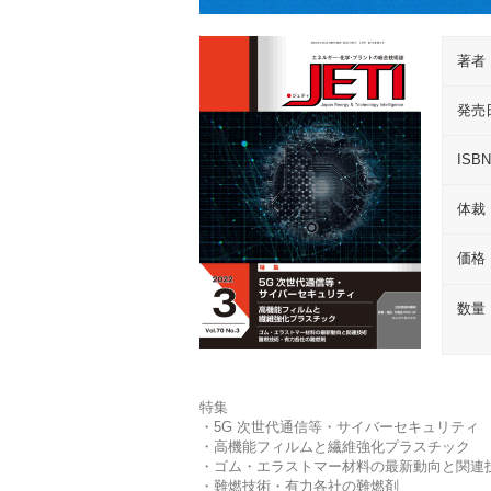
著者
発売
ISB
体裁
価格
数量
特集
・5G 次世代通信等・サイバーセキュリティ
・高機能フィルムと繊維強化プラスチック
・ゴム・エラストマー材料の最新動向と関連
・難燃技術・有力各社の難燃剤