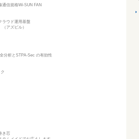
規格Wi-SUN FAN
クラウド運用基盤
 （アズビル）
分析とSTPA-Sec の有効性
ック
巻き芯
スタムメイドでお応えします