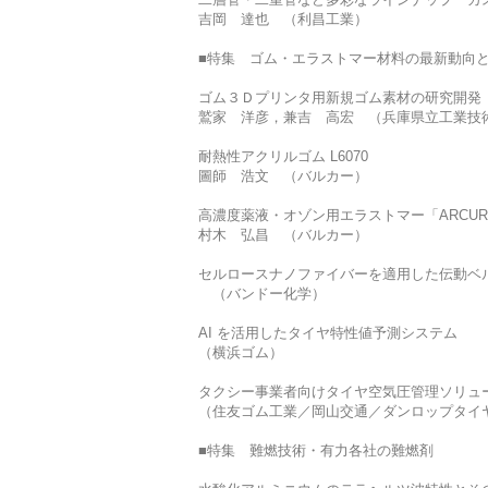
吉岡 達也 （利昌工業）
■特集 ゴム・エラストマー材料の最新動向
ゴム３Ｄプリンタ用新規ゴム素材の研究開発
鷲家 洋彦，兼吉 高宏 （兵庫県立工業技
耐熱性アクリルゴム L6070
圖師 浩文 （バルカー）
高濃度薬液・オゾン用エラストマー「ARCU
村木 弘昌 （バルカー）
セルロースナノファイバーを適用した伝動ベ
（バンドー化学）
AI を活用したタイヤ特性値予測システム
（横浜ゴム）
タクシー事業者向けタイヤ空気圧管理ソリュ
（住友ゴム工業／岡山交通／ダンロップタイ
■特集 難燃技術・有力各社の難燃剤