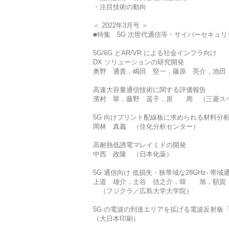
・注目技術の動向
＜ 2022年3月号 ＞
■特集 5G 次世代通信等・サイバーセキュリ
5G/6G とAR/VR による社会インフラ向け
DX ソリューションの研究開発
奥野 通貴，嶋田 堅一，藤原 亮介，池田
高速大容量通信技術に関する評価報告
濱村 翠，藤野 遥子，原 周 （三菱ス
5G 向けプリント配線板に求められる材料分
岡林 真義 （住化分析センター）
高耐熱低誘電マレイミドの開発
中西 政隆 （日本化薬）
5G 通信向け 低損失・狭帯域な28GHz- 帯
上道 雄介，土谷 信之介，韓 旭，額賀
（フジクラ／広島大学大学院）
5G の電波の到達エリアを拡げる電波反射
（大日本印刷）