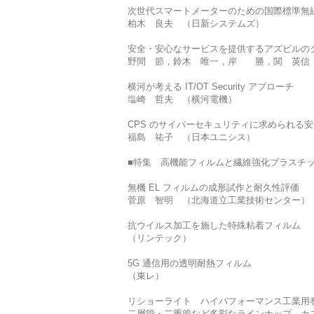
次世代スマートメーターのための国際標準無線通信
柏木 良夫 （日新システムズ）
安全・安心なサービスを提供するアズビルの
野間 節，鈴木 唯一，岸 勝，関 英信
横河が考える IT/OT Security アプローチ
塩崎 哲夫 （横河電機）
CPS のサイバーセキュリティに求められる安全
福島 祐子 （日本ユニシス）
■特集 高機能フィルムと繊維強化プラスチ
無機 EL フィルムの成形試作と耐久性評価
菅原 智明 （北海道立工業技術センター）
抗ウイルス加工を施した特殊粘着フィルム
（リンテック）
5G 通信用の透明耐熱フィルム
（東レ）
リショーライト ハイパフォーマンス工業用
二層管・二重管など多彩なラインナップ カ