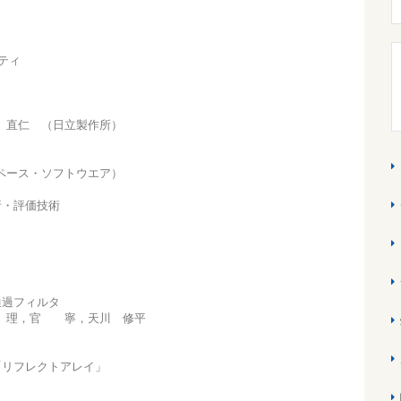
ティ
 直仁 （日立製作所）
ペース・ソフトウエア）
析・評価技術
域通過フィルタ
 理，官 寧，天川 修平
板「リフレクトアレイ」