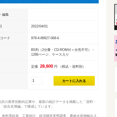
・編集
日
2022/04/01
Nコード
978-4-88927-068-6
B5判（2分冊・CD-ROM付＝分売不可）・
1286ページ、ケース入り
28,600
定価
円 （税込・送料別）
05品目の業界別動向記事や、最新の統計データを掲載した「資料・
た「総合名簿編」で構成しています。
、食料需給表、工業統計、経済構造実態調査、農林水産物輸出入