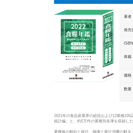
著者
発売
ISB
体裁
価格
数量
2021年の食品産業界の総括および12業種1
統計編」と、約5万件の業種別名簿を収録し
業種毎の動向と統計、物価と家計消費の動き