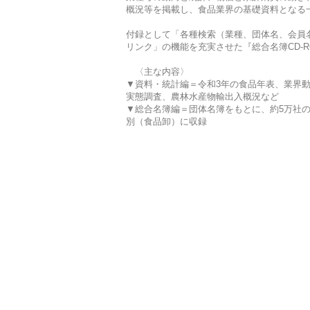
概況等を掲載し、食品業界の基礎資料となる
付録として「各種検索（業種、団体名、会員
リンク」の機能を充実させた『総合名簿CD-
〈主な内容〉
▼資料・統計編＝令和3年の食品年表、業界
実態調査、農林水産物輸出入概況など
▼総合名簿編＝団体名簿をもとに、約5万社
別（食品卸）に収録