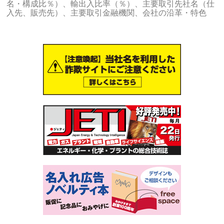
名・構成比％）、輸出入比率（％）、主要取引先社名（仕
入先、販売先）、主要取引金融機関、会社の沿革・特色