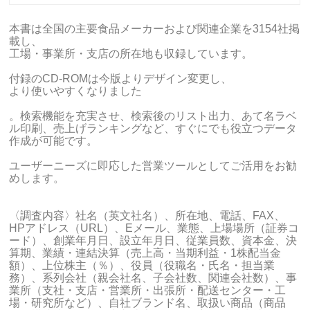
本書は全国の主要食品メーカーおよび関連企業を3154社掲
載し、
工場・事業所・支店の所在地も収録しています。
付録のCD-ROMは今版よりデザイン変更し、
より使いやすくなりました
。検索機能を充実させ、検索後のリスト出力、あて名ラベ
ル印刷、売上げランキングなど、すぐにでも役立つデータ
作成が可能です。
ユーザーニーズに即応した営業ツールとしてご活用をお勧
めします。
〈調査内容〉社名（英文社名）、所在地、電話、FAX、
HPアドレス（URL）、Eメール、業態、上場場所（証券コ
ード）、創業年月日、設立年月日、従業員数、資本金、決
算期、業績・連結決算（売上高・当期利益・1株配当金
額）、上位株主（％）、役員（役職名・氏名・担当業
務）、系列会社（親会社名、子会社数、関連会社数）、事
業所（支社・支店・営業所・出張所・配送センター・工
場・研究所など）、自社ブランド名、取扱い商品（商品