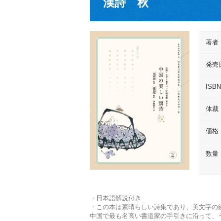
漢詩 秋
著者
発売
ISB
体裁
価格
数量
・日本語解説付き
・この本は素晴らしい詩集であり、美文字の
中国で最も名高い書道家の手引きに沿って、