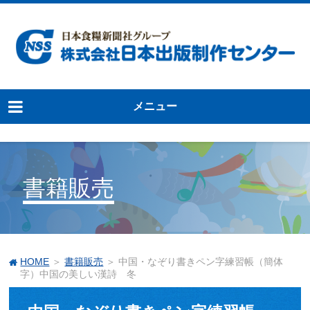
メニュー
書籍販売
HOME
＞
書籍販売
＞ 中国・なぞり書きペン字練習帳（簡体
字）中国の美しい漢詩 冬