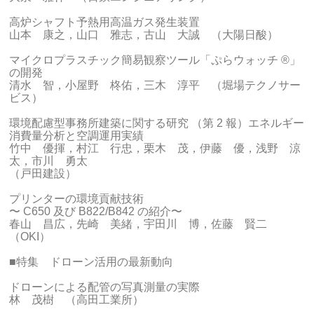
高炉シャフト予熱用高温ガス発生装置
山本 康之，山口 雅志，古山 大誠 （大陽日酸）
マイクロプラスチック簡易観察ツール「ぷらウォッチ ®」
の開発
清水 智，小屋野 柊佑，三木 淳平 （堀場テクノサー
ビス）
環境配慮型事務所建築に関する研究 （第 2 報）エネルギー
消費量分析と空調運用実績
竹中 優揮，村江 行忠，栗木 茂，伊藤 優，浅野 涼
太，市川 勇太
（戸田建設）
プリンターの環境貢献技術
〜 C650 及び B822/B842 の紹介〜
春山 昌広，先崎 美緒，宇田川 博，佐藤 賢二
（OKI）
■特集 ドローン活用の最新動向
ドローンによる配管の写真測量の実際
林 茂樹 （高田工業所）