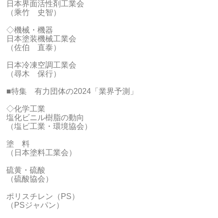
日本界面活性剤工業会
（乘竹 史智）
◇機械・機器
日本塗装機械工業会
（佐伯 直泰）
日本冷凍空調工業会
（尋木 保行）
■特集 有力団体の2024「業界予測」
◇化学工業
塩化ビニル樹脂の動向
（塩ビ工業・環境協会）
塗 料
（日本塗料工業会）
硫黄・硫酸
（硫酸協会）
ポリスチレン（PS）
（PSジャパン）