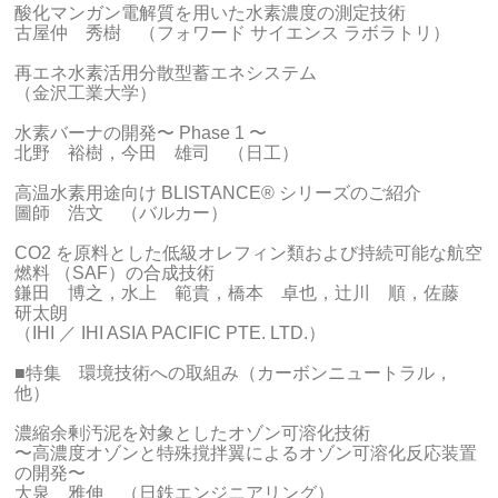
酸化マンガン電解質を用いた水素濃度の測定技術
古屋仲 秀樹 （フォワード サイエンス ラボラトリ）
再エネ水素活用分散型蓄エネシステム
（金沢工業大学）
水素バーナの開発〜 Phase 1 〜
北野 裕樹，今田 雄司 （日工）
高温水素用途向け BLISTANCE® シリーズのご紹介
圖師 浩文 （バルカー）
CO2 を原料とした低級オレフィン類および持続可能な航空
燃料 （SAF）の合成技術
鎌田 博之，水上 範貴，橋本 卓也，辻川 順，佐藤
研太朗
（IHI ／ IHI ASIA PACIFIC PTE. LTD.）
■特集 環境技術への取組み（カーボンニュートラル，
他）
濃縮余剰汚泥を対象としたオゾン可溶化技術
〜高濃度オゾンと特殊撹拌翼によるオゾン可溶化反応装置
の開発〜
大泉 雅伸 （日鉄エンジニアリング）