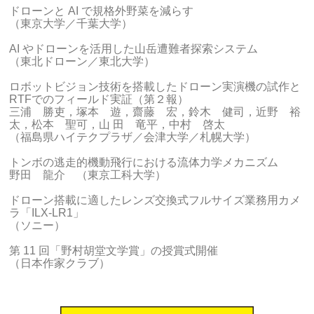
ドローンと AI で規格外野菜を減らす
（東京大学／千葉大学）
AI やドローンを活用した山岳遭難者探索システム
（東北ドローン／東北大学）
ロボットビジョン技術を搭載したドローン実演機の試作と
RTFでのフィールド実証（第２報）
三浦 勝吏，塚本 遊，齋藤 宏，鈴木 健司，近野 裕
太，松本 聖可，山 田 竜平，中村 啓太
（福島県ハイテクプラザ／会津大学／札幌大学）
トンボの逃走的機動飛行における流体力学メカニズム
野田 龍介 （東京工科大学）
ドローン搭載に適したレンズ交換式フルサイズ業務用カメ
ラ「ILX-LR1」
（ソニー）
第 11 回「野村胡堂文学賞」の授賞式開催
（日本作家クラブ）