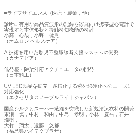
■ライフサイエンス（医療・農業，他）
診断に有用な高品質波形の記録を家庭向け携帯型心電計で
実現する本体形状と接触検知機能の検討
小高 心哉，小野 健児
（オムロン ヘルスケア）
AI技術を用いた胎児不整脈診断支援システムの開発
（カナデビア）
低発塵・除染対応アクチュエータの開発
（日本精工）
UV LED製品を拡充，多様化する紫外線硬化へのニーズに
対応強化
（エクセリタスノーブルライトジャパン）
国産シルクとスーパー繊維を交織した新規清涼衣料の開発
東瀬 慎，中村 和由，中島 孝明，小林 慶祐，石井
瑞樹，
大竹 翔太，遠藤 悠都
（福島県ハイテクプラザ）