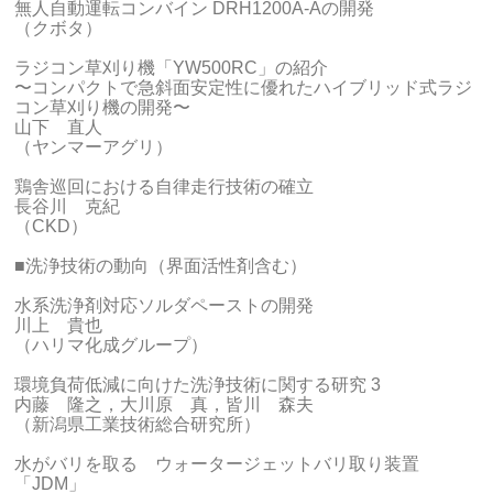
無人自動運転コンバイン DRH1200A-Aの開発
（クボタ）
ラジコン草刈り機「YW500RC」の紹介
〜コンパクトで急斜面安定性に優れたハイブリッド式ラジ
コン草刈り機の開発〜
山下 直人
（ヤンマーアグリ）
鶏舎巡回における自律走行技術の確立
長谷川 克紀
（CKD）
■洗浄技術の動向（界面活性剤含む）
水系洗浄剤対応ソルダペーストの開発
川上 貴也
（ハリマ化成グループ）
環境負荷低減に向けた洗浄技術に関する研究 3
内藤 隆之，大川原 真，皆川 森夫
（新潟県工業技術総合研究所）
水がバリを取る ウォータージェットバリ取り装置
「JDM」