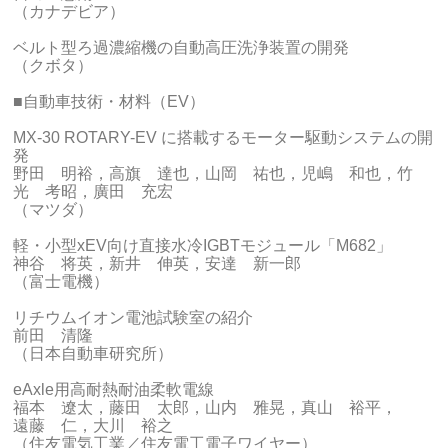
（カナデビア）
ベルト型ろ過濃縮機の自動高圧洗浄装置の開発
（クボタ）
■自動車技術・材料（EV）
MX-30 ROTARY-EV に搭載するモーター駆動システムの開
発
野田 明裕，高旗 達也，山岡 祐也，児嶋 和也，竹
光 考昭，廣田 充宏
（マツダ）
軽・小型xEV向け直接水冷IGBTモジュール「M682」
神谷 将英，新井 伸英，安達 新一郎
（富士電機）
リチウムイオン電池試験室の紹介
前田 清隆
（日本自動車研究所）
eAxle用高耐熱耐油柔軟電線
福本 遼太，藤田 太郎，山内 雅晃，真山 裕平，
遠藤 仁，大川 裕之
（住友電気工業／住友電工電子ワイヤー）