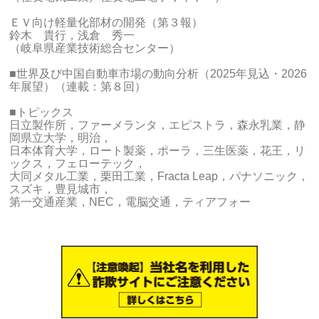
ＥＶ向け軽量化部材の開発（第３報）
鈴木 貴行，浅倉 秀一
（岐阜県産業技術総合センター）
■世界及び中国自動車市場の動向分析（2025年見込・2026
年展望）（連載：第８回）
■トピックス
日立製作所，ファーメランタ，エピストラ，森永乳業，静
岡県立大学，明治，
日本体育大学，ロート製薬，ポーラ，三生医薬，花王，リ
ックス，フェローテック，
大同メタル工業，栗田工業，Fracta Leap，パナソニック，
スズキ，豊見城市，
第一交通産業，NEC，電脳交通，ティアフォー