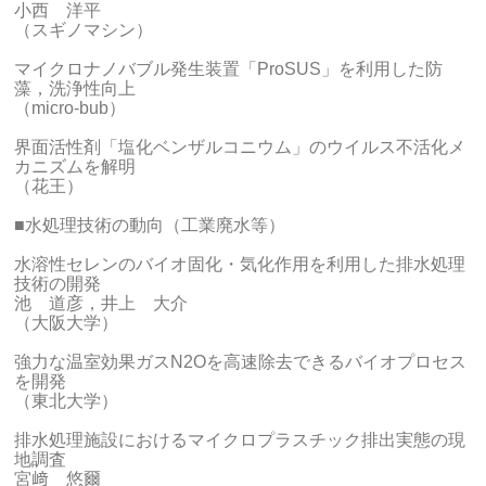
小西 洋平
（スギノマシン）
マイクロナノバブル発生装置「ProSUS」を利用した防
藻，洗浄性向上
（micro-bub）
界面活性剤「塩化ベンザルコニウム」のウイルス不活化メ
カニズムを解明
（花王）
■水処理技術の動向（工業廃水等）
水溶性セレンのバイオ固化・気化作用を利用した排水処理
技術の開発
池 道彦，井上 大介
（大阪大学）
強力な温室効果ガスN2Oを高速除去できるバイオプロセス
を開発
（東北大学）
排水処理施設におけるマイクロプラスチック排出実態の現
地調査
宮﨑 悠爾