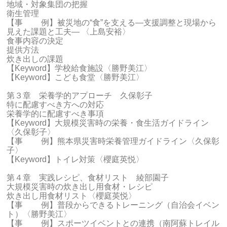
地域・対象集団の把握
衛生管理
【事 例】被災地の“食”を支える―支援調整と現場から
見えた課題と工夫― 〈上島安裕〉
食事内容の決定
提供方法
炊き出しの課題
【Keyword】学校給食施設〈勝野美江〉
【Keyword】こども食堂〈勝野美江〉
第３章 栄養学的アプローチ 久保彰子
特に配慮すべき方への対応
栄養学的に配慮すべき事項
【Keyword】大規模災害時の栄養・食生活ガイドライン
〈久保彰子〉
【事 例】熊本県災害時栄養管理ガイドライン〈久保彰
子〉
【Keyword】トイレ対策〈櫻庭英悦〉
第４章 実践レシピ、食材リスト 綾部園子
大規模災害時の炊き出し用食材・レシピ
炊き出し用食材リスト〈櫻庭英悦〉
【事 例】普段からできるトレーニング（自治会イベン
ト）〈勝野美江〉
【事 例】スポーツイベントとの連携（南阿蘇トレイル