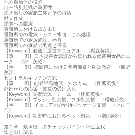
地方自治体の役割
自主防災組織の重要性
炊き出しの実施主体とその特徴
献立作成
栄養への配慮
避難所における炊き出し
避難所での電気・ガス・水道・ごみ処理
避難所での厨房施設、器具
避難所での食品の調達と保管
【Keyword】避難所運営マニュアル 〈櫻庭英悦〉
【事 例】日本災害食認証から窺われる備蓄用食品のニ
ーズ 〈守 茂昭〉
【事 例】徳島県における食料備蓄と防災教育 〈勝野
美江〉
セントラルキッチン方式
【事 例】能登半島地震 穴水方式 〈櫻庭英悦〉
外部からの応援・支援の受け入れ
【Keyword】支援団体・チーム 〈櫻庭英悦〉
【Keyword】プッシュ型支援、プル型支援 〈櫻庭英悦〉
【事 例】イタリアの避難所パッケージ支援 〈坪山宜
代〉
【Keyword】災害時におけるペット対策 〈櫻庭英悦〉
第２章 炊き出しのチェックポイント坪山宜代
炊き出し環境