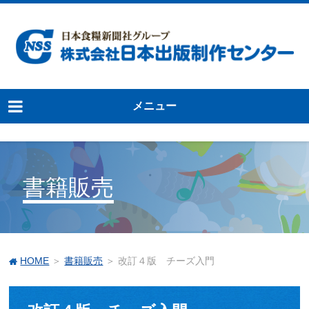
メニュー
書籍販売
HOME
＞
書籍販売
＞ 改訂４版 チーズ入門