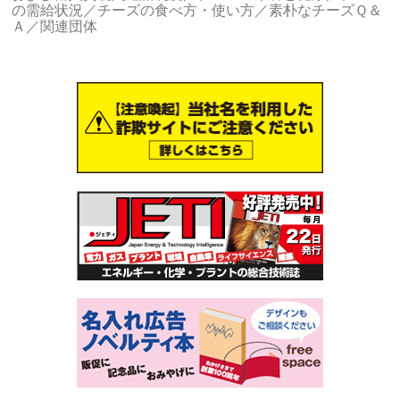
の需給状況／チーズの食べ方・使い方／素朴なチーズＱ＆
Ａ／関連団体