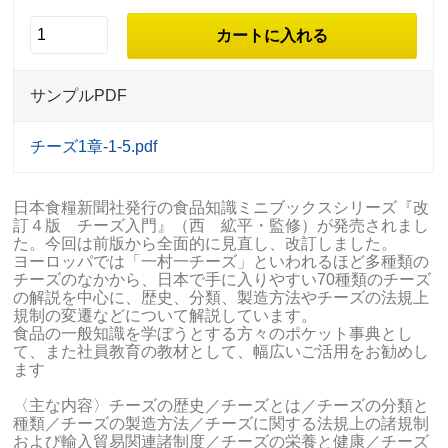
サンプルPDF
チーズ1章-1-5.pdf
日本食糧新聞社発行の食品知識ミニブックスシリーズ『改
訂４版 チーズ入門』（西 絋平・監修）が発売されまし
た。今回は前版から全面的に見直し、改訂しました。
ヨーロッパでは「一村一チーズ」といわれるほど多種類の
チーズのなかから、日本で手に入りやすい70種類のチーズ
の解説を中心に、歴史、分類、製造方法やチーズの法規上
規制の変遷などについて解説しています。
食品の一般知識を学ぼうとする方々のポケット事典とし
て、また社員教育の教材として、幅広いご活用をお勧めし
ます
〈主な内容〉チーズの歴史／チーズとは／チーズの分類と
種類／チーズの製造方法／チーズに関する法規上の諸規制
および輸入貿易関連諸制度／チーズの栄養と健康／チーズ