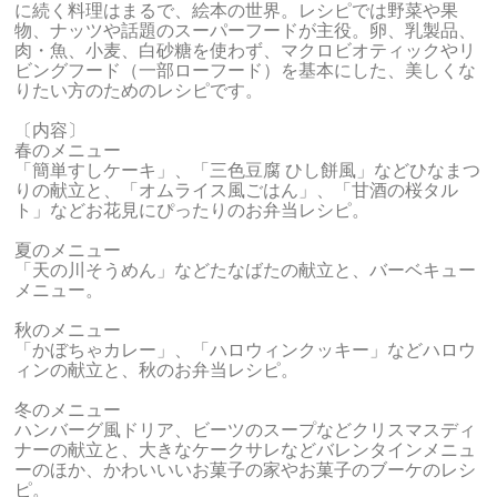
に続く料理はまるで、絵本の世界。レシピでは野菜や果
物、ナッツや話題のスーパーフードが主役。卵、乳製品、
肉・魚、小麦、白砂糖を使わず、マクロビオティックやリ
ビングフード（一部ローフード）を基本にした、美しくな
りたい方のためのレシピです。
〔内容〕
春のメニュー
「簡単すしケーキ」、「三色豆腐 ひし餅風」などひなまつ
りの献立と、「オムライス風ごはん」、「甘酒の桜タル
ト」などお花見にぴったりのお弁当レシピ。
夏のメニュー
「天の川そうめん」などたなばたの献立と、バーベキュー
メニュー。
秋のメニュー
「かぼちゃカレー」、「ハロウィンクッキー」などハロウ
ィンの献立と、秋のお弁当レシピ。
冬のメニュー
ハンバーグ風ドリア、ビーツのスープなどクリスマスディ
ナーの献立と、大きなケークサレなどバレンタインメニュ
ーのほか、かわいいいお菓子の家やお菓子のブーケのレシ
ピ。