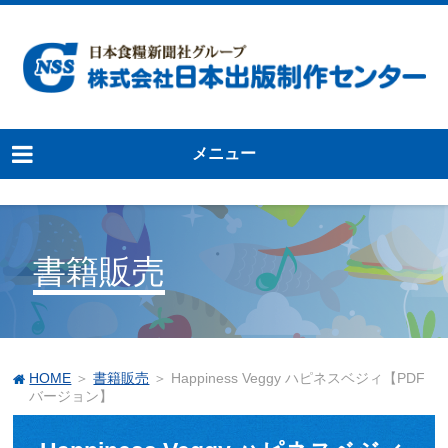
メニュー
書籍販売
HOME
＞
書籍販売
＞ Happiness Veggy ハピネスベジィ【PDF
バージョン】