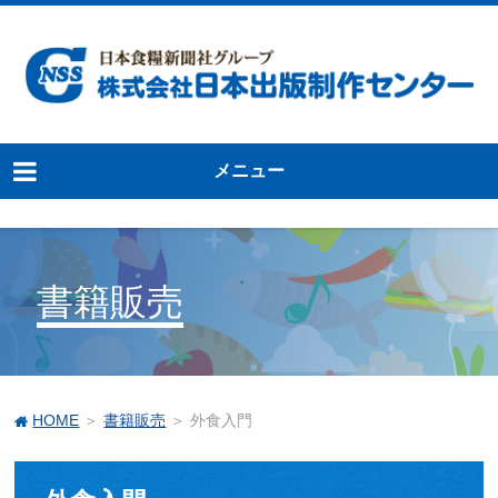
メニュー
書籍販売
HOME
＞
書籍販売
＞ 外食入門