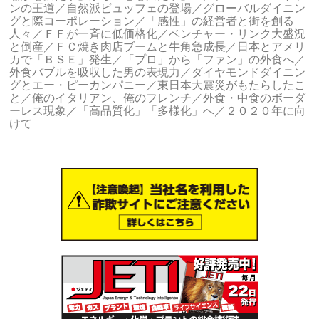
ンの王道／自然派ビュッフェの登場／グローバルダイニン
グと際コーポレーション／「感性」の経営者と街を創る
人々／ＦＦが一斉に低価格化／ベンチャー・リンク大盛況
と倒産／ＦＣ焼き肉店ブームと牛角急成長／日本とアメリ
カで「ＢＳＥ」発生／「プロ」から「ファン」の外食へ／
外食バブルを吸収した男の表現力／ダイヤモンドダイニン
グとエー・ピーカンパニー／東日本大震災がもたらしたこ
と／俺のイタリアン、俺のフレンチ／外食・中食のボーダ
ーレス現象／「高品質化」「多様化」へ／２０２０年に向
けて