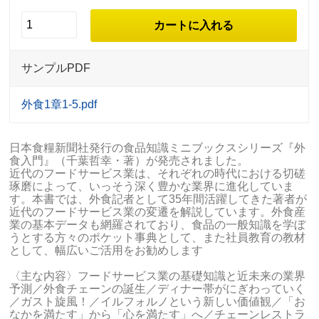
サンプルPDF
外食1章1-5.pdf
日本食糧新聞社発行の食品知識ミニブックスシリーズ『外
食入門』（千葉哲幸・著）が発売されました。
近代のフードサービス業は、それぞれの時代における切磋
琢磨によって、いっそう深く豊かな業界に進化していま
す。本書では、外食記者として35年間活躍してきた著者が
近代のフードサービス業の変遷を解説しています。外食産
業の基本データも網羅されており、食品の一般知識を学ぼ
うとする方々のポケット事典として、また社員教育の教材
として、幅広いご活用をお勧めします
〈主な内容〉フードサービス業の基礎知識と近未来の業界
予測／外食チェーンの誕生／ディナー帯がにぎわっていく
／ガスト旋風！／イルフォルノという新しい価値観／「お
なかを満たす」から「心を満たす」へ／チェーンレストラ