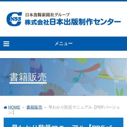
メニュー
書籍販売
HOME
＞
書籍販売
＞ 早わかり防災マニュアル【PDFバージョ
ン】