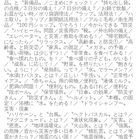
品〟と〝装備品〟／こまめにチェック！／〝持ち出し袋〟
の点検／3 日分の備え！／7 日分の備え？／お鍋で炊飯／
お皿がない時／ポリ袋調理法／〝ラップ〟活用法！／〝ハ
エ取り〟トラップ／新聞紙活用法！／アルミ毛布／衛生用
品／〝100 円ショップ〟でそろう！／今からできる〝防災
／〝ハイヒール〟問題／災害用の〝靴〟／外出時の備え／
〝エレベーター〟と災害／救助を求める！／〝帰宅難民〟
になったら／〝リラックス〟／〝高齢者〟と防災①／〝高
齢者〟と防災②／〝家具〟の固定／〝メガネ〟の予備／
〝重い荷物〟は少しずつ！／〝非常食〟を食べてみる！／
〝食べ慣れたもの〟を！／〝食べ盛りの子ども〟がいる！
／〝成長〟に応じて！／〝野菜〟を摂りたい！／〝飽きな
い〟ように！／〝発熱剤〟って？／〝水〟でラーメン？／
〝水漬けパスタ〟とは？／正しい〝手洗い〟／〝正常性バ
イアス〟／〝赤ちゃん〟用の荷物／便利な〝液体ミルク〟
／肥満の問題！／〝便利なもの〟もあるけれど／便利な
〝段ボール〟／〝保管場所〟／〝日傘〟の効果／〝防災ず
きん〟／〝防災ずきん〟と〝ヘルメット〟／〝本棚〟の固
定！／浴槽に〝水〟をためる！／〝ドライシャンプー〟
災害・現象
〝ハリケーン〟と〝台風〟／〝ヘクトパスカル〟とは？／
〝マグニチュード〟とは？／〝液状化現象〟／〝災害〟と
〝恩恵〟／〝地球温暖化〟／〝火山灰〟とは？／〝強風〟
の危険／昔から災害が多い日本！／〝積乱雲〟とは？／地
震がきたら？／地震のない国！／〝地震保険〟／〝地震予