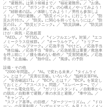
／〝避難所〟は第３候補まで／〝福祉避難所〟／〝お酒〟
について！／〝ボランティア〟の心構え／やってみよう！
／〝経験者の話〟／体験してみよう！／男性も参加しよ
う！／〝同行避難〟／〝防災イベント〟に行こう！／〝防
災お片付け〟／〝防災〟に関心を持ってもらうには／〝防
災の日〟／〝防災ピクニック〟／〝防災訓練〟／〝防災訓
練〟のススメ／
けが・病気・応急処置
〝AED〟／〝PTSD〟／〝インフルエンザ〟対策／〝エコ
ノミークラス症候群〟／〝オーラルケア〟／〝トリアー
ジ〟／〝ヘルプマーク〟／応急手当〝やけど〟／応急手当
〝体位編〟／応急手当〝骨折〟／応急処置は重要／救急車
を呼ぶ前に！／腰を痛めない動作／〝災害関連死〟／応急
手当〝止血編〟／〝熱中症〟／〝風疹〟の予防
設備・その他
〝2000 年問題〟／〝AI〟で変わる未来／〝タイムライ
ン〟とは？／〝災害伝言板〟いろいろ／〝臨時災害FM〟
／〝安否確認171〟／〝BCP〟とは？／〝BCP〟を策定し
ておくと／〝アスベスト〟問題／〝エレベーター〟で／
〝オール電化住宅〟／〝ガソリンスタンド〟／自動車から
の脱出／自動車で避難／車の水没と避難／〝車中泊〟／
〝キャンプ〟／
〝スフィア基準〟の目標／〝ダークツーリズム〟／〝ドロ
ーン〟の災害利用／〝ハザードマップ〟を見よう！／メン