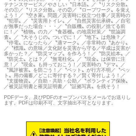
テナンスサービス／やさしい〝日本語〟／〝リスク分散〟
その①／〝リスク分散〟その②／〝ロープワーク〟を覚え
よう！／〝空き家〟問題／災害時に役立つ仕事／災害時の
〝犯罪〟／〝災害用トイレ〟／〝自然災害伝承碑〟／自宅
が無事だった場合・・・／〝自販機〟の役割／捨てる前
に！／〝植物〟の力／〝食器棚〟の地震対策／〝世論調
査〟／〝大そうじの〟ついでに！／〝地下〟は危険？／
〝停電〟になったら／〝適マーク〟／非常時の〝あかり〟
／〝標識〟の意味／文化財を災害から守る／平成は災害が
多かった？／〝防災マップ〟を作ろう！／〝防災絵本〟／
〝防災士〟とは？／〝無電柱化〟／〝現金〟は保管に注
意！／〝現金〟も持っておこう！／災害時の〝デマ〟／
〝風評被害〟を防ごう！／〝ペット〟が行方不明／〝ペッ
ト〟用の備蓄／どこに寄付する？／賢く寄付しよう！／
〝支援物資〟／自助・共助・公助／〝ボランティア保険〟
／被災証明書と罹災証明書／〝証拠写真〟を残そう！
PDFデータ、及びPDFのオープンパスをメールでお送りし
ます。PDFは印刷不可、文字抽出不可となります。