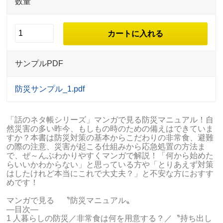
数量
サンプルPDF
防災サンプル_1.pdf
「話のネタ帳シリーズ」マンガで見る防災マニュアル！自
然災害の多い昨今、もしもの時のための備えはできていま
すか？本書は防災対策の基本からこだわりの非常食、避難
の際の注意、災害が起こる仕組みから応急処置の方法ま
で、ぜ～んぶわかりやすくマンガで解説！「何から始めた
らいいかわからない」と思っている方や「とりあえず対策
はしたけれど本当にこれで大丈夫？」と不安な方におすす
めです！
マンガで見る 〝防災マニュアル〟
―目次―
1 人暮らしの防災／非常食は何を用意する？／〝持ち出し