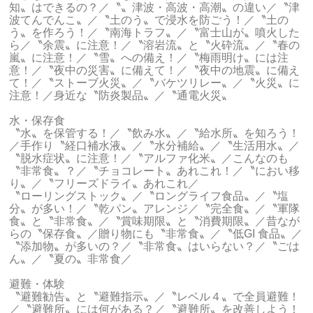
知〟はできるの？／〝〟津波・高波・高潮〟の違い／〝津
波てんでんこ〟／〝土のう〟で浸水を防ごう！／〝土の
う〟を作ろう！／〝南海トラフ〟／〝富士山が〟噴火した
ら／〝余震〟に注意！／〝溶岩流〟と〝火砕流〟／〝春の
嵐〟に注意！／〝雪〟への備え！／〝梅雨明け〟には注
意！／〝夜中の災害〟に備えて！／〝夜中の地震〟に備え
て！／〝ストーブ火災〟／〝バケツリレー〟／〝火災〟に
注意！／身近な〝防炎製品〟／〝通電火災〟
水・保存食
〝水〟を保管する！／〝飲み水〟／〝給水所〟を知ろう！
／手作り〝経口補水液〟／〝水分補給〟／〝生活用水〟／
〝脱水症状〟に注意！／〝アルファ化米〟／こんなのも
〝非常食〟？／〝チョコレート〟あれこれ！／〝におい移
り〟／〝フリーズドライ〟あれこれ／
〝ローリングストック〟／〝ロングライフ食品〟／〝塩
分〟が多い！／〝乾パン〟アレンジ／〝完全食〟／〝軍隊
食〟と〝非常食〟／〝賞味期限〟と〝消費期限〟／昔なが
らの〝保存食〟／贈り物にも〝非常食〟／〝低GI 食品〟／
〝添加物〟が多いの？／〝非常食〟はいらない？／〝ごは
ん〟／〝夏の〟非常食／
避難・体験
〝避難勧告〟と〝避難指示〟／〝レベル４〟で全員避難！
／〝避難所〟には何がある？／〝避難所〟を改善しよう！