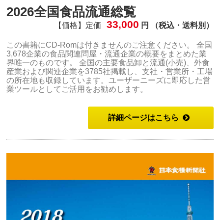
2026全国食品流通総覧
33,000
【価格】定価
円 （税込・送料別）
この書籍にCD-Romは付きませんのご注意ください。 全国
3,678企業の食品関連問屋・流通企業の概要をまとめた業
界唯一のものです。 全国の主要食品卸と流通(小売)、外食
産業および関連企業を3785社掲載し、支社・営業所・工場
の所在地も収録しています。ユーザーニーズに即応した営
業ツールとしてご活用をお勧めします。
詳細ページはこちら