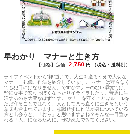
早わかり マナーと生き方
2,750
【価格】定価
円 （税込・送料別）
ライフイベントから“禅”道まで、人生を送るうえで大切な
マナー、礼儀、作法を紹介しています。 マナーは守らなく
ても犯罪にはなりません。ですがマナーのない環境では、
些細な事で怒りっぽくなったりイライラしたり、普通に生
活するのも大変なはずです。 マナーを守ることはルールを
ただ守ることではなく、人として真っ直ぐに生きるという
意味も含まれています。意識せずに作法が身についている
方と出会うと、「おっ」と思いますよね？そんな一目置か
れる「人」になるために、ぜひ読んでみてください。