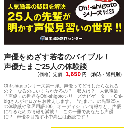
声優をめざす若者のバイブル！
声優たまご25人の体験談
1,650
【価格】定価
円 （税込・送料別）
Oh!-shigotoシリーズ第一弾。声優ってどうしたらなれる
の？ なるのにいくらかかるの？ 収入は？ 人気職業
「声優」の世界をOh!-shigotoシリーズナビゲーター・Oh!-
bigさんがゼロからお教えします。〝たまご〟の先輩25人
の体験談や業界用語100、オーディション情報など、声優
になるための情報を満載！ この一冊であなたも声優
に!? 声優を目指す小中高生は必読です！