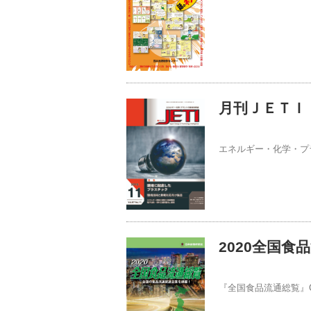
月刊ＪＥＴＩ 
エネルギー・化学・プ
2020全国食
『全国食品流通総覧』C