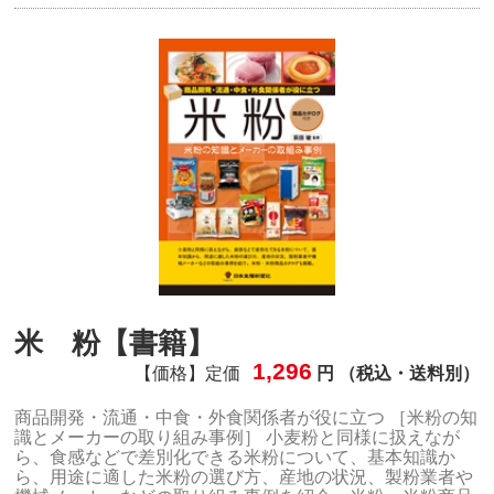
米 粉【書籍】
1,296
【価格】定価
円 （税込・送料別）
商品開発・流通・中食・外食関係者が役に立つ ［米粉の知
識とメーカーの取り組み事例］ 小麦粉と同様に扱えなが
ら、食感などで差別化できる米粉について、基本知識か
ら、用途に適した米粉の選び方、産地の状況、製粉業者や