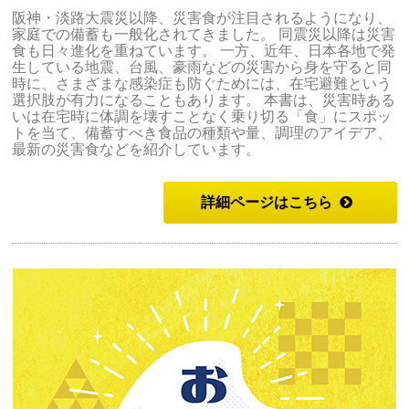
阪神・淡路大震災以降、災害食が注目されるようになり、
家庭での備蓄も一般化されてきました。 同震災以降は災害
食も日々進化を重ねています。 一方、近年、日本各地で発
生している地震、台風、豪雨などの災害から身を守ると同
時に、さまざまな感染症も防ぐためには、在宅避難という
選択肢が有力になることもあります。 本書は、災害時ある
いは在宅時に体調を壊すことなく乗り切る「食」にスポッ
トを当て、備蓄すべき食品の種類や量、調理のアイデア、
最新の災害食などを紹介しています。
詳細ページはこちら