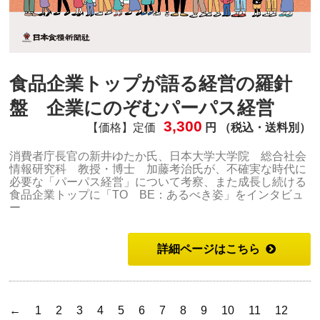
食品企業トップが語る経営の羅針
盤 企業にのぞむパーパス経営
3,300
【価格】定価
円 （税込・送料別）
消費者庁長官の新井ゆたか氏、日本大学大学院 総合社会
情報研究科 教授・博士 加藤考治氏が、不確実な時代に
必要な「パーパス経営」について考察、また成長し続ける
食品企業トップに「TO BE：あるべき姿」をインタビュ
ー
詳細ページはこちら
←
1
2
3
4
5
6
7
8
9
10
11
12