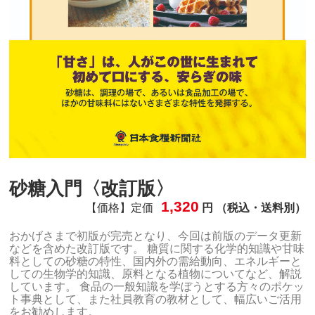
砂糖入門〈改訂版〉
1,320
【価格】定価
円 （税込・送料別）
おかげさまで初版が完売となり、今回は前版のデータ更新
などを含めた改訂版です。 糖質に関する化学的知識や甘味
料としての砂糖の特性、国内外の需給動向、エネルギーと
しての生物学的知識、原料となる植物についてなど、解説
しています。 食品の一般知識を学ぼうとする方々のポケッ
ト事典として、また社員教育の教材として、幅広いご活用
をお勧めします。